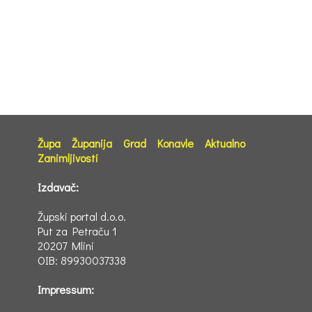
Župa
Županija
Grad
Konavle
Aktualno
Zanimljivosti
Izdavač:
Župski portal d.o.o.
Put za Petraču 1
20207 Mlini
OIB: 89930037338
Impressum: