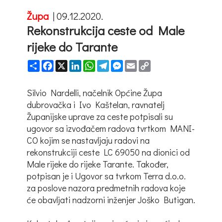
Župa
|
09.12.2020.
Rekonstrukcija ceste od Male
rijeke do Tarante
Share
Facebook
X
LinkedIn
WhatsApp
Telegram
Messenger
Email
Copy
Link
Silvio Nardelli, načelnik Općine Župa
dubrovačka i Ivo Kaštelan, ravnatelj
Županijske uprave za ceste potpisali su
ugovor sa izvođačem radova tvrtkom MANI-
CO kojim se nastavljaju radovi na
rekonstrukciji ceste LC 69050 na dionici od
Male rijeke do rijeke Tarante. Također,
potpisan je i Ugovor sa tvrkom Terra d.o.o.
za poslove nazora predmetnih radova koje
će obavljati nadzorni inženjer Joško Butigan.