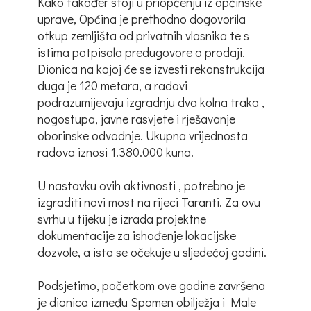
Kako također stoji u priopćenju iz općinske
uprave, Općina je prethodno dogovorila
otkup zemljišta od privatnih vlasnika te s
istima potpisala predugovore o prodaji.
Dionica na kojoj će se izvesti rekonstrukcija
duga je 120 metara, a radovi
podrazumijevaju izgradnju dva kolna traka ,
nogostupa, javne rasvjete i rješavanje
oborinske odvodnje. Ukupna vrijednosta
radova iznosi 1.380.000 kuna.
U nastavku ovih aktivnosti , potrebno je
izgraditi novi most na rijeci Taranti. Za ovu
svrhu u tijeku je izrada projektne
dokumentacije za ishođenje lokacijske
dozvole, a ista se očekuje u sljedećoj godini.
Podsjetimo, početkom ove godine završena
je dionica između Spomen obilježja i Male