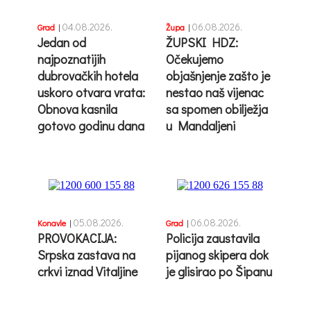
04.08.2026.
06.08.2026.
Grad
|
Župa
|
Jedan od
ŽUPSKI HDZ:
najpoznatijih
Očekujemo
dubrovačkih hotela
objašnjenje zašto je
uskoro otvara vrata:
nestao naš vijenac
Obnova kasnila
sa spomen obilježja
gotovo godinu dana
u Mandaljeni
05.08.2026.
06.08.2026.
Konavle
|
Grad
|
PROVOKACIJA:
Policija zaustavila
Srpska zastava na
pijanog skipera dok
crkvi iznad Vitaljine
je glisirao po Šipanu