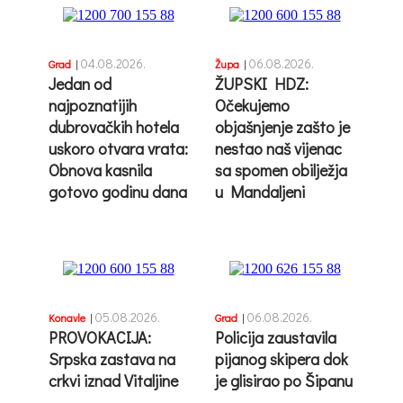
04.08.2026.
06.08.2026.
Grad
|
Župa
|
Jedan od
ŽUPSKI HDZ:
najpoznatijih
Očekujemo
dubrovačkih hotela
objašnjenje zašto je
uskoro otvara vrata:
nestao naš vijenac
Obnova kasnila
sa spomen obilježja
gotovo godinu dana
u Mandaljeni
05.08.2026.
06.08.2026.
Konavle
|
Grad
|
PROVOKACIJA:
Policija zaustavila
Srpska zastava na
pijanog skipera dok
crkvi iznad Vitaljine
je glisirao po Šipanu