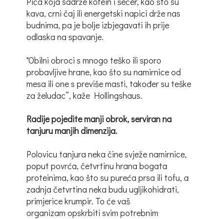
Pića koja sadrže kofein i šećer, kao što su
kava, crni čaj ili energetski napici drže nas
budnima, pa je bolje izbjegavati ih prije
odlaska na spavanje.
"Obilni obroci s mnogo teško ili sporo
probavljive hrane, kao što su namirnice od
mesa ili one s previše masti, također su teške
za želudac“, kaže Hollingshaus.
Radije pojedite manji obrok, serviran na
tanjuru manjih dimenzija.
Polovicu tanjura neka čine svježe namirnice,
poput povrća, četvrtinu hrana bogata
proteinima, kao što su pureća prsa ili tofu, a
zadnja četvrtina neka budu ugljikohidrati,
primjerice krumpir. To će vaš
organizam opskrbiti svim potrebnim