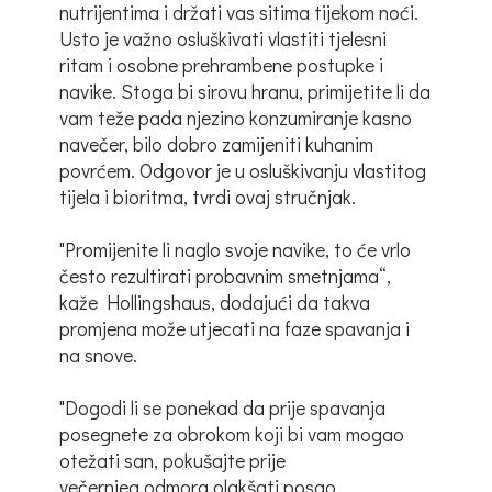
nutrijentima i držati vas sitima tijekom noći.
Usto je važno osluškivati vlastiti tjelesni
ritam i osobne prehrambene postupke i
navike. Stoga bi sirovu hranu, primijetite li da
vam teže pada njezino konzumiranje kasno
navečer, bilo dobro zamijeniti kuhanim
povrćem. Odgovor je u osluškivanju vlastitog
tijela i bioritma, tvrdi ovaj stručnjak.
"Promijenite li naglo svoje navike, to će vrlo
često rezultirati probavnim smetnjama“,
kaže Hollingshaus, dodajući da takva
promjena može utjecati na faze spavanja i
na snove.
"Dogodi li se ponekad da prije spavanja
posegnete za obrokom koji bi vam mogao
otežati san, pokušajte prije
večernjeg odmora olakšati posao