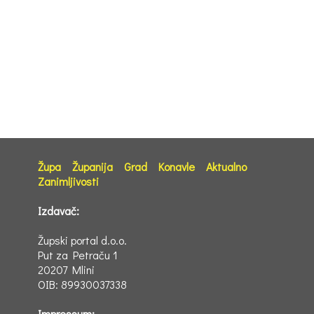
Župa
Županija
Grad
Konavle
Aktualno
Zanimljivosti
Izdavač:
Župski portal d.o.o.
Put za Petraču 1
20207 Mlini
OIB: 89930037338
Impressum: