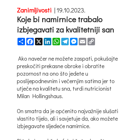
Zanimljivosti
|
19.10.2023.
Koje bi namirnice trabalo
izbjegavati za kvalitetniji san
Share
Facebook
X
LinkedIn
WhatsApp
Telegram
Messenger
Email
Copy
Link
Ako navečer ne možete zaspati, pokušajte
preskočiti prekasne obroke i obratite
pozornost na ono što jedete u
poslijepodnevnim i večernjim satima jer to
utječe na kvalitetu sna, tvrdi nutricionist
Milan Hollingshaus.
On smatra da je općenito najvažnije slušati
vlastito tijelo, ali i savjetuje da, ako možete
izbjegavate sljedeće namirnice.