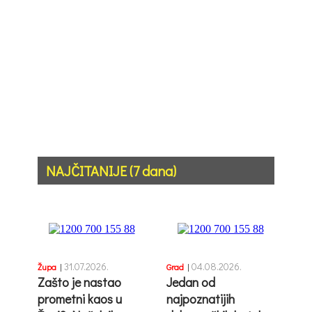
NAJČITANIJE (7 dana)
31.07.2026.
04.08.2026.
Župa
|
Grad
|
Zašto je nastao
Jedan od
prometni kaos u
najpoznatijih