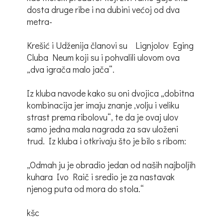
dosta druge ribe i na dubini većoj od dva
metra-
Krešić i Udženija članovi su Lignjolov Eging
Cluba Neum koji su i pohvalili ulovom ova
„dva igrača malo jača“.
Iz kluba navode kako su oni dvojica „dobitna
kombinacija jer imaju znanje ,volju i veliku
strast prema ribolovu“, te da je ovaj ulov
samo jedna mala nagrada za sav uloženi
trud. Iz kluba i otkrivaju što je bilo s ribom:
„Odmah ju je obradio jedan od naših najboljih
kuhara Ivo Raič i sredio je za nastavak
njenog puta od mora do stola.“
kšc