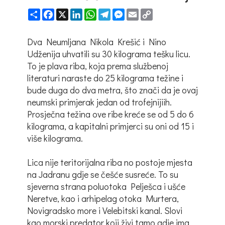
Share
Facebook
X
LinkedIn
WhatsApp
Telegram
Messenger
Email
Copy
Link
Dva Neumljana Nikola Krešić i Nino
Udženija uhvatili su 30 kilograma tešku licu.
To je plava riba, koja prema službenoj
literaturi naraste do 25 kilograma težine i
bude duga do dva metra, što znači da je ovaj
neumski primjerak jedan od trofejnijiih.
Prosječna težina ove ribe kreće se od 5 do 6
kilograma, a kapitalni primjerci su oni od 15 i
više kilograma.
Lica nije teritorijalna riba no postoje mjesta
na Jadranu gdje se češće susreće. To su
sjeverna strana poluotoka Pelješca i ušće
Neretve, kao i arhipelag otoka Murtera,
Novigradsko more i Velebitski kanal. Slovi
kao morski predator koji živi tamo gdje ima