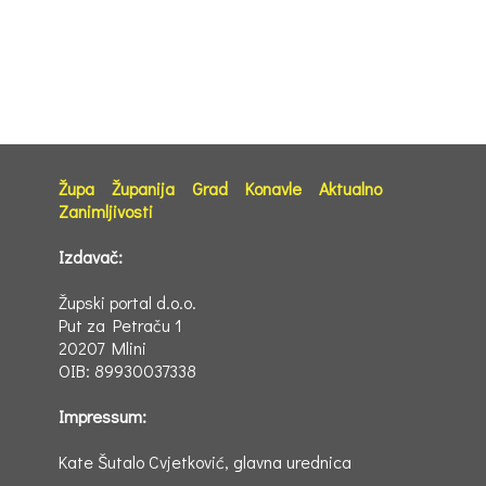
Župa
Županija
Grad
Konavle
Aktualno
Zanimljivosti
Izdavač:
Župski portal d.o.o.
Put za Petraču 1
20207 Mlini
OIB: 89930037338
Impressum:
Kate Šutalo Cvjetković, glavna urednica