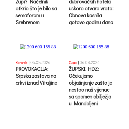
Župi? Načelnik
dubrovačkih hotela
otkrio što je bilo sa
uskoro otvara vrata:
semaforom u
Obnova kasnila
Srebrenom
gotovo godinu dana
05.08.2026.
06.08.2026.
Konavle
|
Župa
|
PROVOKACIJA:
ŽUPSKI HDZ:
Srpska zastava na
Očekujemo
crkvi iznad Vitaljine
objašnjenje zašto je
nestao naš vijenac
sa spomen obilježja
u Mandaljeni