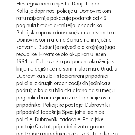
Hercegovinom u mjestu Donji Lapac.
Koliki je doprinos policije u Domovinskom
ratu najzornije pokazuje podatak od 43
poginula hrabra branitelja, pripadnika
Policijske uprave dubrovačko-neretvanske u
Domovinskom ratu na čemu smo im vječno
zahvalni. Budući je najveći dio krajnjeg juga
republike Hrvatske bio okupiran u jesen
1991., a Dubrovnik u potpunom okruženju s
linijama bojišnice na samim ulazima u Grad, u
Dubrovniku su bili stacionirani pripadnici
policije iz drugih organizacijskih jedinica s
područja koja su bila okupirana pa su među
poginulim braniteljima iz reda policije osim
pripadnika Policijske postaje Dubrovnik i
pripadnici tadašnje Specijalne jedinice
policije Dubrovnik, tadašnje Policijske
postaje Cavtat, pripadnici vatrogasne
postrojbe i pripadnici civilne zaštite, a koji su