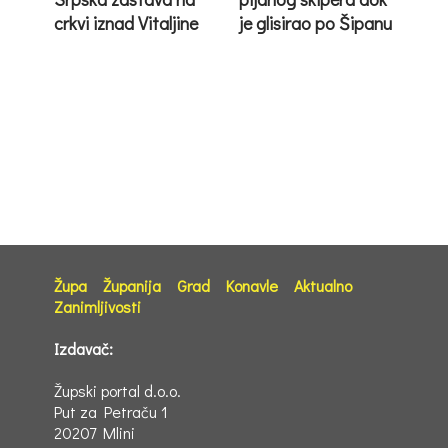
crkvi iznad Vitaljine
je glisirao po Šipanu
Župa
Županija
Grad
Konavle
Aktualno
Zanimljivosti
Izdavač:
Župski portal d.o.o.
Put za Petraču 1
20207 Mlini