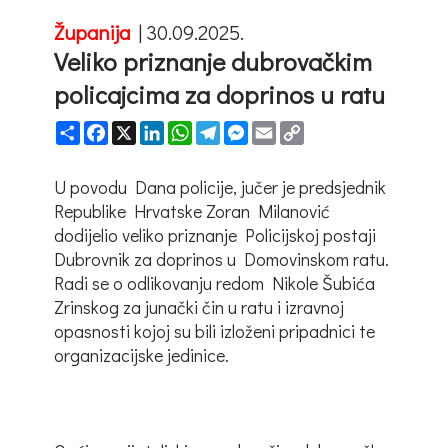
Županija
|
30.09.2025.
Veliko priznanje dubrovačkim
policajcima za doprinos u ratu
Share
Facebook
X
LinkedIn
WhatsApp
Telegram
Messenger
Email
Copy
Link
U povodu Dana policije, jučer je predsjednik
Republike Hrvatske Zoran Milanović
dodijelio veliko priznanje Policijskoj postaji
Dubrovnik za doprinos u Domovinskom ratu.
Radi se o odlikovanju redom Nikole Šubića
Zrinskog za junački čin u ratu i izravnoj
opasnosti kojoj su bili izloženi pripadnici te
organizacijske jedinice.