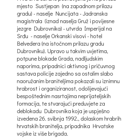
mjesto Sustjepan (na zapadnom prilazu
gradu) - naselje Nuncijata - Jadranska
magistrala (iznad naselja Gruž i povijesne
jezgre Dubrovnika) - utvrda Imperijal na
Srđu - naselje Orkanski visovi - hotel
Belvedera (na istočnom prilazu gradu
Dubrovniku). Upravo u takvim uvjetima,
potpune blokade Grada, nadljudskim
naporima, pripadnici aktivnog i pričuvnog
sastava policije zajedno sa ostalim slabo
naoružanim braniteljima pokazali su iznimnu
hrabrost i organiziranost, odolijevajući
bespoštednim nasrtajima neprijateljskih
formacija, te stvarajući preduvjete za
deblokadu Dubrovnika koja je uspješno
izvedena 26. svibnja 1992., dolaskom hrabrih
hrvatskih branitelja, pripadnika Hrvatske
vojske iz više brigada.