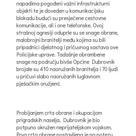
napadima pogođeni važni infrastrukturni
objekti te je doveden u komunikacijsku
blokadu budući su presječene cestovne
komunikacije, ali i one telefonske. Ovoj
strašnoj agresiji oduprle su se snage obrane,
malobrojni branitelji među kojima su bili
pripadnici djelatnog i pričuvnog sastava ove
Policijske uprave. Tadašnje obrambene
snage na području bivše Općine Dubrovnik
brojale su 410 naoružanih branitelja i 70 ljudi
u pričuvi slabo naoružanih (uglavnom
pješačkim oružjem).
Probijanjem crta obrane i okupacijom
prigradskih naselja, Dubrovnik je bio
potpuno okružen neprijateljskom vojskom.
Prva crta obrane postavljena je na potezu