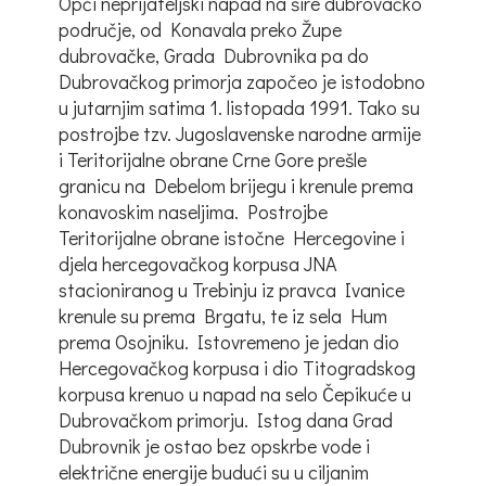
Opći neprijateljski napad na šire dubrovačko
područje, od Konavala preko Župe
dubrovačke, Grada Dubrovnika pa do
Dubrovačkog primorja započeo je istodobno
u jutarnjim satima 1. listopada 1991. Tako su
postrojbe tzv. Jugoslavenske narodne armije
i Teritorijalne obrane Crne Gore prešle
granicu na Debelom brijegu i krenule prema
konavoskim naseljima. Postrojbe
Teritorijalne obrane istočne Hercegovine i
djela hercegovačkog korpusa JNA
stacioniranog u Trebinju iz pravca Ivanice
krenule su prema Brgatu, te iz sela Hum
prema Osojniku. Istovremeno je jedan dio
Hercegovačkog korpusa i dio Titogradskog
korpusa krenuo u napad na selo Čepikuće u
Dubrovačkom primorju. Istog dana Grad
Dubrovnik je ostao bez opskrbe vode i
električne energije budući su u ciljanim