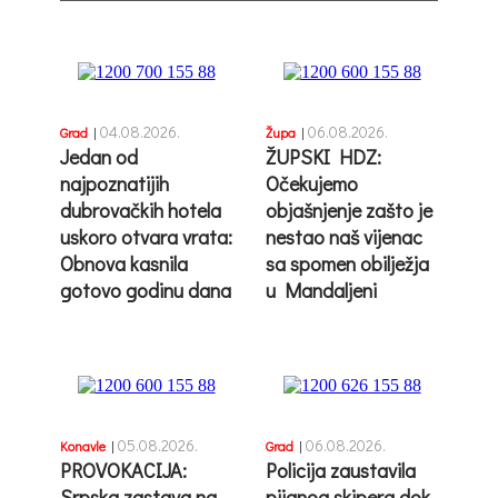
04.08.2026.
06.08.2026.
Grad
|
Župa
|
Jedan od
ŽUPSKI HDZ:
najpoznatijih
Očekujemo
dubrovačkih hotela
objašnjenje zašto je
uskoro otvara vrata:
nestao naš vijenac
Obnova kasnila
sa spomen obilježja
gotovo godinu dana
u Mandaljeni
05.08.2026.
06.08.2026.
Konavle
|
Grad
|
PROVOKACIJA:
Policija zaustavila
Srpska zastava na
pijanog skipera dok