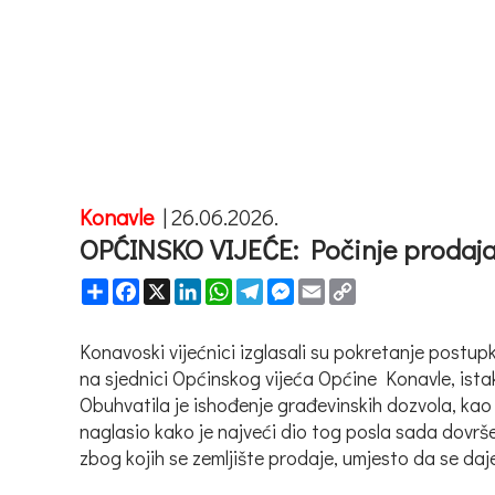
Konavle
|
26.06.2026.
OPĆINSKO VIJEĆE: Počinje prodaja 
Share
Facebook
X
LinkedIn
WhatsApp
Telegram
Messenger
Email
Copy
Link
Konavoski vijećnici izglasali su pokretanje postup
na sjednici Općinskog vijeća Općine Konavle, ista
Obuhvatila je ishođenje građevinskih dozvola, kao 
naglasio kako je najveći dio tog posla sada dovrše
zbog kojih se zemljište prodaje, umjesto da se da