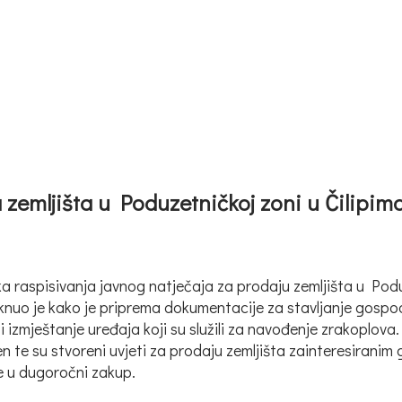
zemljišta u Poduzetničkoj zoni u Čilipim
ka raspisivanja javnog natječaja za prodaju zemljišta u Podu
knuo je kako je priprema dokumentacije za stavljanje gospod
i izmještanje uređaja koji su služili za navođenje zrakoplova
n te su stvoreni uvjeti za prodaju zemljišta zainteresirani
je u dugoročni zakup.