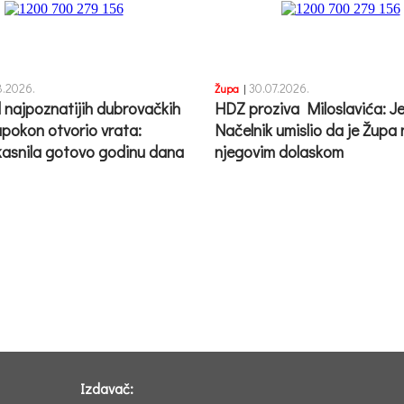
.2026.
30.07.2026.
Župa
|
 najpoznatijih dubrovačkih
HDZ proziva Miloslavića: Je 
apokon otvorio vrata:
Načelnik umislio da je Župa
asnila gotovo godinu dana
njegovim dolaskom
Izdavač: