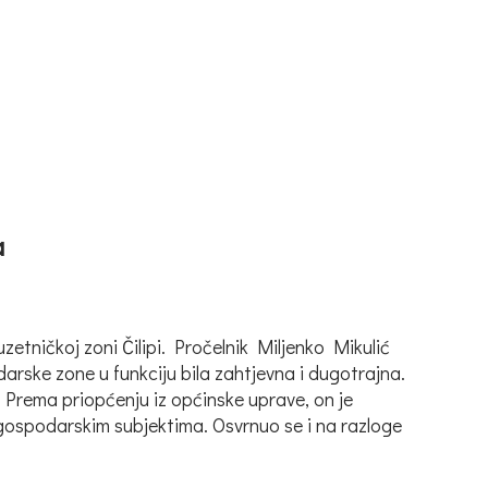
a
zetničkoj zoni Čilipi. Pročelnik Miljenko Mikulić
arske zone u funkciju bila zahtjevna i dugotrajna.
. Prema priopćenju iz općinske uprave, on je
m gospodarskim subjektima. Osvrnuo se i na razloge