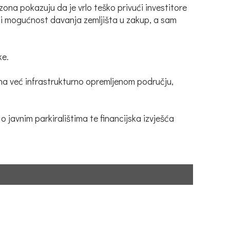
zona pokazuju da je vrlo teško privući investitore
 ni mogućnost davanja zemljišta u zakup, a sam
ke.
 na već infrastrukturno opremljenom području,
 javnim parkiralištima te financijska izvješća