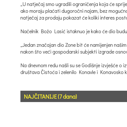
„U natječaj smo ugradili ograničenja koja će sprij
ako moraju plaćati dugoročni najam, bez mogućnost
natječaj za prodaju pokazat će koliki interes posto
Načelnik Božo Lasić istaknuo je kako će dio bud
„Jedan značajan dio Zone bit će namijenjen našim 
nakon što veći gospodarski subjekti izgrade osnov
Na dnevnom redu našli su se Godišnje izvješće o iz
društava Čistoća i zelenilo Konavle i Konavosko 
NAJČITANIJE (7 dana)