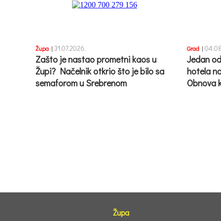
31.07.2026.
04.08
Župa
|
Grad
|
Zašto je nastao prometni kaos u
Jedan od
Župi? Načelnik otkrio što je bilo sa
hotela n
semaforom u Srebrenom
Obnova k
Župa