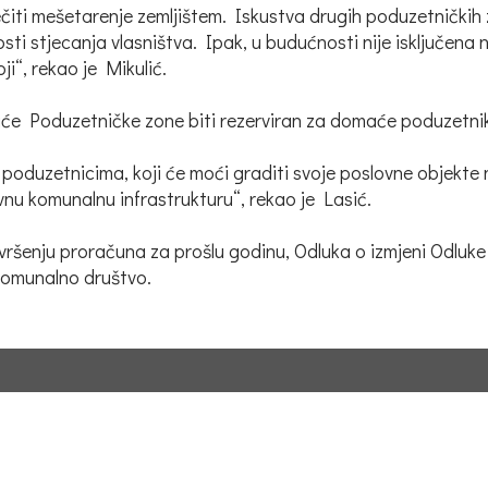
ečiti mešetarenje zemljištem. Iskustva drugih poduzetničkih 
i stjecanja vlasništva. Ipak, u budućnosti nije isključena
ji“, rekao je Mikulić.
uće Poduzetničke zone biti rezerviran za domaće poduzetni
poduzetnicima, koji će moći graditi svoje poslovne objekte
nu komunalnu infrastrukturu“, rekao je Lasić.
vršenju proračuna za prošlu godinu, Odluka o izmjeni Odluke o
komunalno društvo.