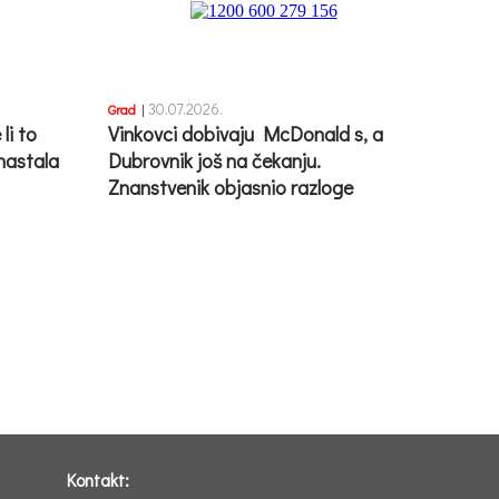
30.07.2026.
Grad
|
li to
Vinkovci dobivaju McDonald s, a
 nastala
Dubrovnik još na čekanju.
Znanstvenik objasnio razloge
Kontakt: