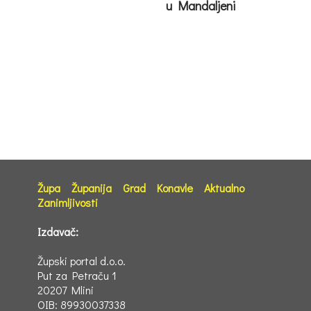
u Mandaljeni
Župa
Županija
Grad
Konavle
Aktualno
Zanimljivosti
Izdavač:
Župski portal d.o.o.
Put za Petraču 1
20207 Mlini
OIB: 89930037338