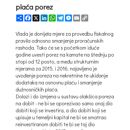
plaća porez
Share
Facebook
X
LinkedIn
WhatsApp
Telegram
Messenger
Email
Copy
Link
Vlada je donijela mjere za provedbu fiskalnog
pravila odnosno smanjenje proračunskih
rashoda. Tako će se s početkom iduće
godine uvesti porez na kamate na štednju po
stopi od 12 posto, a među strukturnim
mjerama za 2015. i 2016. najavljeno je
uvođenje poreza na nekretnine te ukidanje
dodataka na osnovnu plaću i smanjenje
dužnosničkih plaća.
Dolazi i do izmjena u sustavu olakšica poreza
na dobit - ne bi se oporezivao samo onaj dio
dobiti koji se investira, a dio dobiti koji se
upisuje u temeljni kapital ne bi se smatrao
reinvestiranom dobiti te bi se taj dio