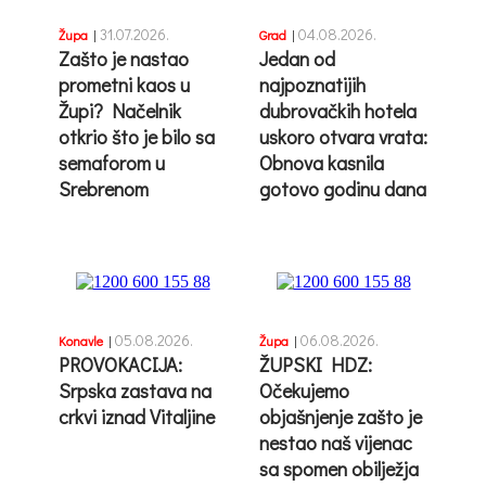
31.07.2026.
04.08.2026.
Župa
|
Grad
|
Zašto je nastao
Jedan od
prometni kaos u
najpoznatijih
Župi? Načelnik
dubrovačkih hotela
otkrio što je bilo sa
uskoro otvara vrata:
semaforom u
Obnova kasnila
Srebrenom
gotovo godinu dana
05.08.2026.
06.08.2026.
Konavle
|
Župa
|
PROVOKACIJA:
ŽUPSKI HDZ:
Srpska zastava na
Očekujemo
crkvi iznad Vitaljine
objašnjenje zašto je
nestao naš vijenac
sa spomen obilježja