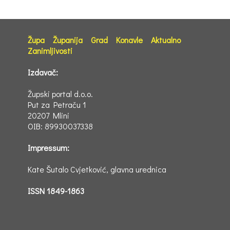
Župa
Županija
Grad
Konavle
Aktualno
Zanimljivosti
Izdavač:
Župski portal d.o.o.
Put za Petraču 1
20207 Mlini
OIB: 89930037338
Impressum:
Kate Šutalo Cvjetković, glavna urednica
ISSN 1849-1863