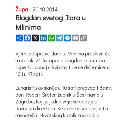
Župa
|
20.10.2014.
Blagdan svetog Ilara u
Mlinima
Share
Facebook
X
LinkedIn
WhatsApp
Telegram
Messenger
Email
Copy
Link
Vjernici župe sv. Ilara u Mlinima proslavit će
u utorak, 21. listopada blagdan zaštitnika
župe. U župnoj crkvi slavit će se dvije mise: u
10 i u 17 sati.
Euharistijsko slavlje u 10 sati predvodit će mr.
don Robert Šreter, župnik u Šestinama u
Zagrebu, koji je jedno vrijeme obavljao
dužnosti direktora Kršćanske sadašnjosti i
ravnatelja Hrvatskog katoličkog radija.