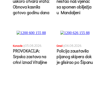
uskoro otvara vrata:
nestao naš vijenac
Obnova kasnila
sa spomen obilježja
gotovo godinu dana
u Mandaljeni
05.08.2026.
06.08.2026.
Konavle
|
Grad
|
PROVOKACIJA:
Policija zaustavila
Srpska zastava na
pijanog skipera dok
crkvi iznad Vitaljine
je glisirao po Šipanu