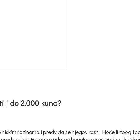
ti i do 2.000 kuna?
iskim razinama i predviđa se njegov rast. Hoće li zbog toga 
nić, predsjednik Hrvatske udruge banaka Zoran Bohaček i e