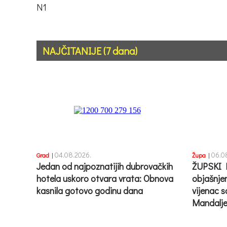
N1
NAJČITANIJE (7 dana)
04.08.2026.
06.0
Grad
|
Župa
|
Jedan od najpoznatijih dubrovačkih
ŽUPSKI 
hotela uskoro otvara vrata: Obnova
objašnje
kasnila gotovo godinu dana
vijenac s
Mandalje