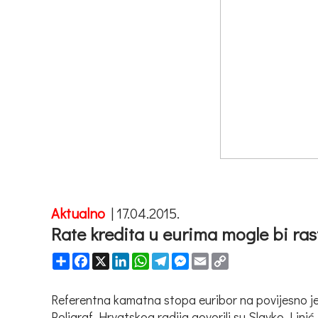
Aktualno
|
17.04.2015.
Rate kredita u eurima mogle bi ras
Share
Facebook
X
LinkedIn
WhatsApp
Telegram
Messenger
Email
Copy
Link
Referentna kamatna stopa euribor na povijesno je n
Poligraf Hrvatskog radija govorili su Slavko Li