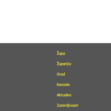
Župa
Županija
Grad
Konavle
Aktualno
Zanimljivosti