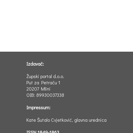
Izdavač:
Župski portal d.o.o.
Put za Petraču 1
20207 Mlini
OIB: 89930037338
Impressum:
Kate Šutalo Cvjetković, glavna urednica
ISSN 1849-1863