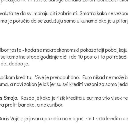
valuta te da svi moraju biti zabrinuti. Smatra kako se vezan
ma je poručio da se zadužuju samo u kunama ako je u pitanju
ribor raste - kada se makroekonomski pokazatelji poboljšaju
 se kamatne stope godišnje dići i do 10 posto i to potrošači 
ode', dodao je.
čkom kreditu - 'Sve je prenapuhano. Euro nikad ne može biti
a, a novi zakon je loš jer su svi krediti vezani za samo jed
is Smajo
. Kazao je kako je rizik kredita u eurima vrlo visok 
a profit banaka, a ne euribor.
is Vujčić je javno upozorio na mogući rast rata kredita u 