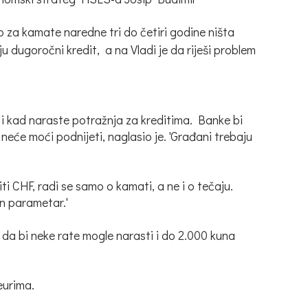
o za kamate naredne tri do četiri godine ništa
 dugoročni kredit, a na Vladi je da riješi problem
 i kad naraste potražnja za kreditima. Banke bi
neće moći podnijeti, naglasio je. 'Građani trebaju
 CHF, radi se samo o kamati, a ne i o tečaju.
an parametar.'
te da bi neke rate mogle narasti i do 2.000 kuna
eurima.