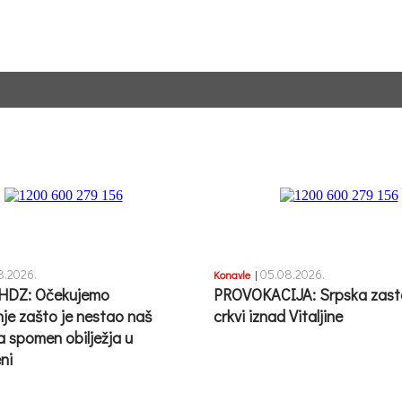
8.2026.
05.08.2026.
Konavle
|
HDZ: Očekujemo
PROVOKACIJA: Srpska zast
nje zašto je nestao naš
crkvi iznad Vitaljine
a spomen obilježja u
ni