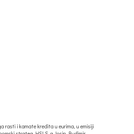
rasti i kamate kredita u eurima, u emisiji
konomski strateg HSLS-a Josip Budimir