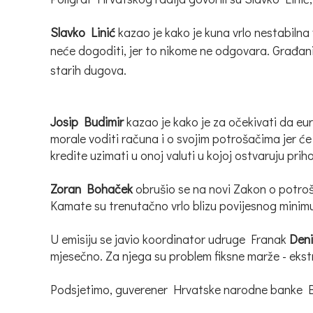
Slavko Linić
kazao je kako je kuna vrlo nestabilna 
neće dogoditi, jer to nikome ne odgovara.
Građani
starih dugova.
Josip Budimir
kazao je kako je za očekivati da eu
morale voditi računa i o svojim potrošačima jer će
kredite uzimati u onoj valuti u kojoj ostvaruju prih
Zoran Bohaček
obrušio se na novi Zakon o potroša
Kamate su trenutačno vrlo blizu povijesnog minimum
U emisiju se javio koordinator udruge Franak
Den
mjesečno. Za njega su problem fiksne marže - ekstr
Podsjetimo, guverener Hrvatske narodne banke Bor