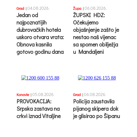
04.08.2026.
06.08.2026.
Grad
|
Župa
|
Jedan od
ŽUPSKI HDZ:
najpoznatijih
Očekujemo
dubrovačkih hotela
objašnjenje zašto je
uskoro otvara vrata:
nestao naš vijenac
Obnova kasnila
sa spomen obilježja
gotovo godinu dana
u Mandaljeni
05.08.2026.
06.08.2026.
Konavle
|
Grad
|
PROVOKACIJA:
Policija zaustavila
Srpska zastava na
pijanog skipera dok
crkvi iznad Vitaljine
je glisirao po Šipanu