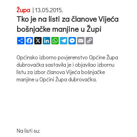
Župa
|
13.05.2015.
Tko je na listi za članove Vijeća
bošnjačke manjine u Župi
Share
Facebook
X
LinkedIn
WhatsApp
Telegram
Messenger
Email
Copy
Link
Općinsko izborno povjerenstvo Općine Župa
dubrovačka sastavila je i objavilao izbornu
listu za izbor članova Vijeća bošnjačke
manjine u Općini Župa dubrovačka.
Na listi su: