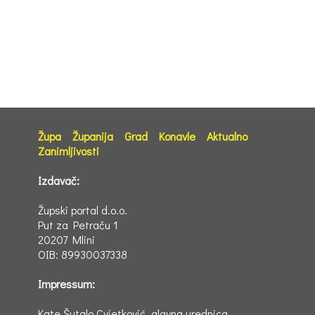
Župa
Županija
Grad
Konavle
Aktualno
Zanimljivosti
Izdavač:
Župski portal d.o.o.
Put za Petraču 1
20207 Mlini
OIB: 89930037338
Impressum:
Kate Šutalo Cvjetković, glavna urednica