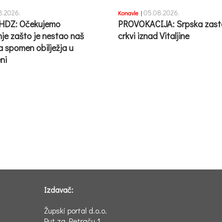
8.2026.
05.08.2026.
Konavle
|
HDZ: Očekujemo
PROVOKACIJA: Srpska zast
nje zašto je nestao naš
crkvi iznad Vitaljine
a spomen obilježja u
ni
Izdavač:
Župski portal d.o.o.
Put za Petraču 1