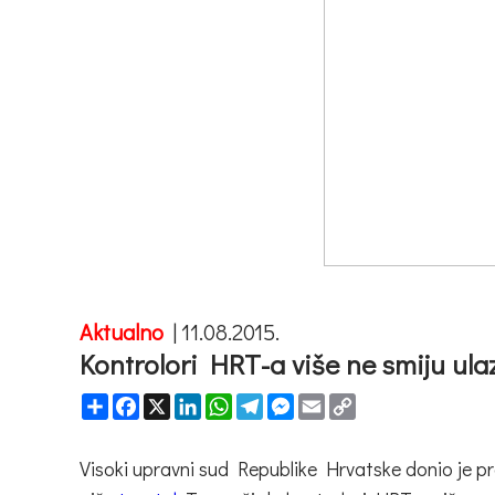
Aktualno
|
11.08.2015.
Kontrolori HRT-a više ne smiju ula
Share
Facebook
X
LinkedIn
WhatsApp
Telegram
Messenger
Email
Copy
Link
Visoki upravni sud Republike Hrvatske donio je pr