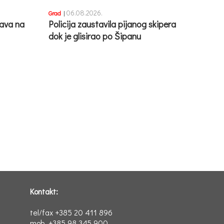
06.08.2026.
Grad
|
ava na
Policija zaustavila pijanog skipera
dok je glisirao po Šipanu
Kontakt:
tel/fax +385 20 411 896
mob. +385 98 345 900