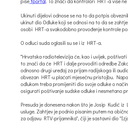
piše
tportal
. To znači da kontrolori HRT-a više ne s
Ukinuti dijelovi odnose se na to da potpis obvezni
ukinut dio Odluke koji se odnosi na to da se zahtj
osobi HRT-a svakodobno provođenje kontrole pos
O odluci suda oglasili su se i iz HRT-a.
"Hrvatska radiotelevizija će, kao i uvijek, poštiv
to znači da će HRT i dalje provoditi odredbe Zakona
odnosno drugi uređaj za prijam radijskoga ili aud
obvezan HRT-u plaćati mjesečnu pristojbu. Nap
odlukom treba promijeniti dio svoje odluke o nači
osigurati poštivanje sudske odluke i nesmetano pr
Presuda je donesena nakon što je Josip Kudić iz 
usluge. Zahtjev je podnio pisanim putem na obično
za odjavu RTV-prijamnika'', čiji je sastavni dio ''I