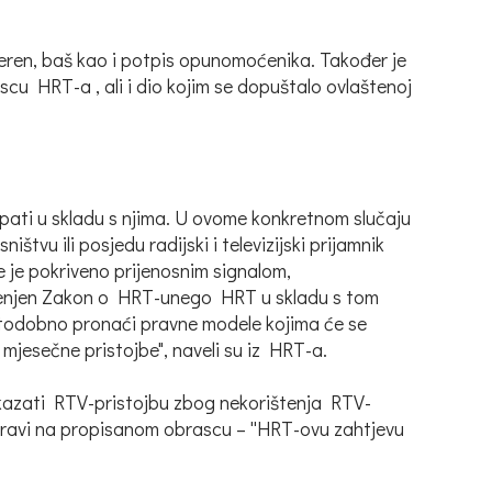
vjeren, baš kao i potpis opunomoćenika. Također je
scu HRT-a , ali i dio kojim se dopuštalo ovlaštenoj
tupati u skladu s njima. U ovome konkretnom slučaju
vu ili posjedu radijski i televizijski prijamnik
 je pokriveno prijenosnim signalom,
jenjen Zakon o HRT-unego HRT u skladu s tom
 istodobno pronaći pravne modele kojima će se
mjesečne pristojbe", naveli su iz HRT-a.
tkazati RTV-pristojbu zbog nekorištenja RTV-
apravi na propisanom obrascu – ''HRT-ovu zahtjevu