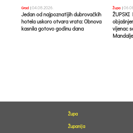
04.08.2026.
06.0
Grad
|
Župa
|
Jedan od najpoznatijih dubrovačkih
ŽUPSKI 
hotela uskoro otvara vrata: Obnova
objašnje
kasnila gotovo godinu dana
vijenac s
Mandalje
Župa
Županija