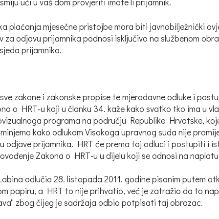
miju ući u vaš dom provjeriti imate li prijamnik.
ka plaćanja mjesečne pristojbe mora biti javnobilježnički o
ev za odjavu prijamnika podnosi isključivo na službenom obra
jeda prijamnika.
ati sve zakone i zakonske propise te mjerodavne odluke i pos
 o HRT-u koji u članku 34. kaže kako svatko tko ima u vlasništ
iovizualnoga programa na području Republike Hrvatske, koje
ominjemo kako odlukom Visokoga upravnog suda nije promi
nu odjave prijamnika. HRT će prema toj odluci i postupiti i
ovođenje Zakona o HRT-u u dijelu koji se odnosi na naplatu 
Labina odlučio 28. listopada 2011. godine pisanim putem o
m papiru, a HRT to nije prihvatio, već je zatražio da to n
zjava'' zbog čijeg je sadržaja odbio potpisati taj obrazac.