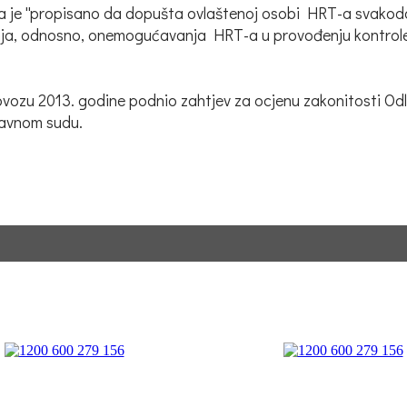
i da je ''propisano da dopušta ovlaštenoj osobi HRT-a svakod
ijanja, odnosno, onemogućavanja HRT-a u provođenju kontro
ozu 2013. godine podnio zahtjev za ocjenu zakonitosti Odlu
ravnom sudu.