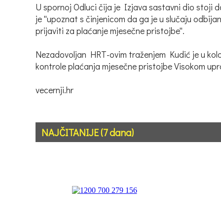
U spornoj Odluci čija je Izjava sastavni dio stoj
je ''upoznat s činjenicom da ga je u slučaju odb
prijaviti za plaćanje mjesečne pristojbe''.
Nezadovoljan HRT-ovim traženjem Kudić je u kolov
kontrole plaćanja mjesečne pristojbe Visokom up
vecernji.hr
NAJČITANIJE (7 dana)