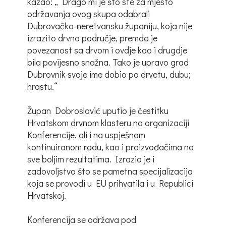
kazao: „ Drago mi je što ste za mjesto
održavanja ovog skupa odabrali
Dubrovačko-neretvansku županiju, koja nije
izrazito drvno područje, premda je
povezanost sa drvom i ovdje kao i drugdje
bila povijesno snažna. Tako je upravo grad
Dubrovnik svoje ime dobio po drvetu, dubu;
hrastu.“
Župan Dobroslavić uputio je čestitku
Hrvatskom drvnom klasteru na organizaciji
Konferencije, ali i na uspješnom
kontinuiranom radu, kao i proizvođačima na
sve boljim rezultatima. Izrazio je i
zadovoljstvo što se pametna specijalizacija
koja se provodi u EU prihvatila i u Republici
Hrvatskoj.
Konferencija se održava pod