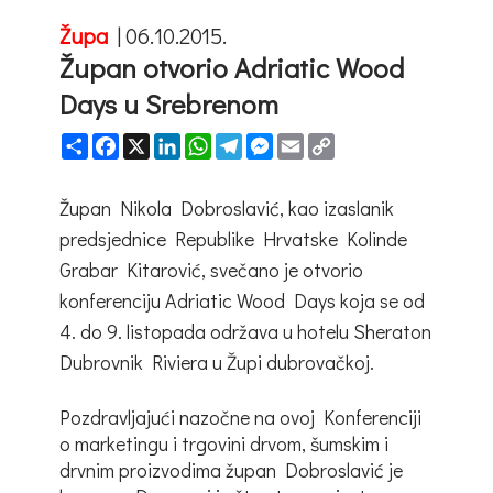
Župa
|
06.10.2015.
Župan otvorio Adriatic Wood
Days u Srebrenom
Share
Facebook
X
LinkedIn
WhatsApp
Telegram
Messenger
Email
Copy
Link
Župan Nikola Dobroslavić, kao izaslanik
predsjednice Republike Hrvatske Kolinde
Grabar Kitarović, svečano je otvorio
konferenciju Adriatic Wood Days koja se od
4. do 9. listopada održava u hotelu Sheraton
Dubrovnik Riviera u Župi dubrovačkoj.
Pozdravljajući nazočne na ovoj Konferenciji
o marketingu i trgovini drvom, šumskim i
drvnim proizvodima župan Dobroslavić je