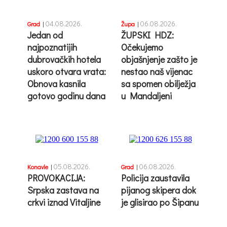
04.08.2026.
06.08.2026.
Grad
|
Župa
|
Jedan od
ŽUPSKI HDZ:
najpoznatijih
Očekujemo
dubrovačkih hotela
objašnjenje zašto je
uskoro otvara vrata:
nestao naš vijenac
Obnova kasnila
sa spomen obilježja
gotovo godinu dana
u Mandaljeni
05.08.2026.
06.08.2026.
Konavle
|
Grad
|
PROVOKACIJA:
Policija zaustavila
Srpska zastava na
pijanog skipera dok
crkvi iznad Vitaljine
je glisirao po Šipanu