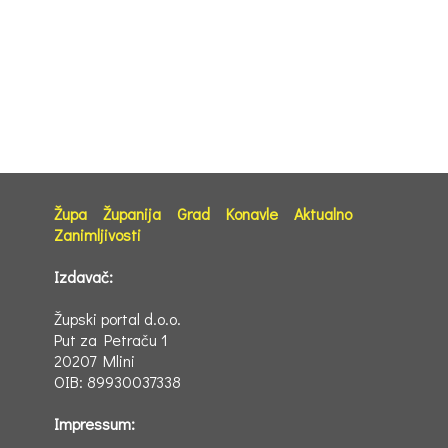
Župa
Županija
Grad
Konavle
Aktualno
Zanimljivosti
Izdavač:
Župski portal d.o.o.
Put za Petraču 1
20207 Mlini
OIB: 89930037338
Impressum: