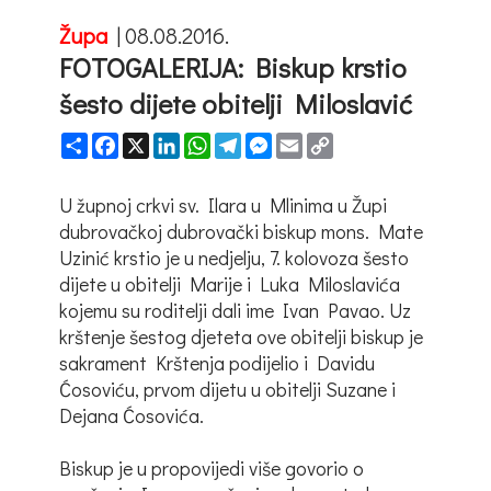
Župa
|
08.08.2016.
FOTOGALERIJA: Biskup krstio
šesto dijete obitelji Miloslavić
Share
Facebook
X
LinkedIn
WhatsApp
Telegram
Messenger
Email
Copy
Link
U župnoj crkvi sv. Ilara u Mlinima u Župi
dubrovačkoj dubrovački biskup mons. Mate
Uzinić krstio je u nedjelju, 7. kolovoza šesto
dijete u obitelji Marije i Luka Miloslavića
kojemu su roditelji dali ime Ivan Pavao. Uz
krštenje šestog djeteta ove obitelji biskup je
sakrament Krštenja podijelio i Davidu
Ćosoviću, prvom dijetu u obitelji Suzane i
Dejana Ćosovića.
Biskup je u propovijedi više govorio o