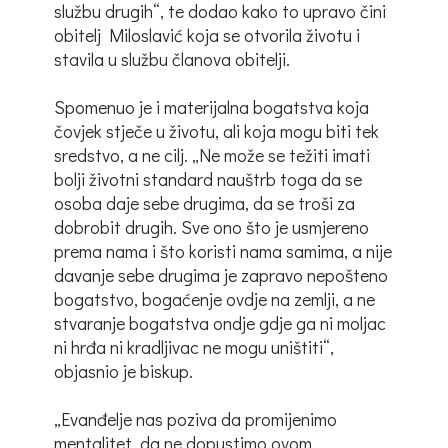
službu drugih“, te dodao kako to upravo čini
obitelj Miloslavić koja se otvorila životu i
stavila u službu članova obitelji.
Spomenuo je i materijalna bogatstva koja
čovjek stječe u životu, ali koja mogu biti tek
sredstvo, a ne cilj. „Ne može se težiti imati
bolji životni standard nauštrb toga da se
osoba daje sebe drugima, da se troši za
dobrobit drugih. Sve ono što je usmjereno
prema nama i što koristi nama samima, a nije
davanje sebe drugima je zapravo nepošteno
bogatstvo, bogaćenje ovdje na zemlji, a ne
stvaranje bogatstva ondje gdje ga ni moljac
ni hrđa ni kradljivac ne mogu uništiti“,
objasnio je biskup.
„Evanđelje nas poziva da promijenimo
mentalitet, da ne dopustimo ovom