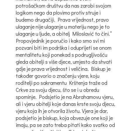
potrošačkom društvu da nas zarobi svojom
logikom nego da plovimo protiv struje i
budemo drugačiji. Prava vrijednost, pravo
ulaganje nije ulaganje u materiju nego je to
ulaganje u ljude, a obitelj Miloslavić to čini.“
Propovjednik je poručio i kako smo svi mi
pozvani biti im podrška i oduprijeti se onom
mentalitetu koji ponekad s podrugljivošću
gleda obitelji s više djece, umjesto da shvati
gdje je prava vrijednost i veličina. Biskup je
također govorio o značenju vjere, koju
roditelji po sakramentu Krštenja traže od
Crkve za svoju djecu, što se i u obredu
spominje. Podsjetio je na Abrahamovu vjeru,
ali i vjeru obitelji koje danas krste svoju djecu,
vjeru koja ih je otvorila životu. Vjera je dar,
podsjetio je biskup, koja obvezuje one koji je
imaju, pa se zato treba pitati kako svatko od