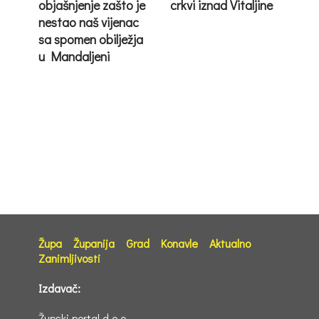
objašnjenje zašto je
crkvi iznad Vitaljine
nestao naš vijenac
sa spomen obilježja
u Mandaljeni
Župa
Županija
Grad
Konavle
Aktualno
Zanimljivosti
Izdavač:
Župski portal d.o.o.