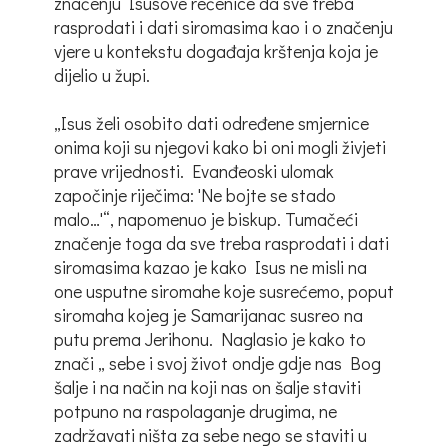
značenju Isusove rečenice da sve treba
rasprodati i dati siromasima kao i o značenju
vjere u kontekstu događaja krštenja koja je
dijelio u župi.
„Isus želi osobito dati određene smjernice
onima koji su njegovi kako bi oni mogli živjeti
prave vrijednosti. Evanđeoski ulomak
započinje riječima: 'Ne bojte se stado
malo…'“, napomenuo je biskup. Tumačeći
značenje toga da sve treba rasprodati i dati
siromasima kazao je kako Isus ne misli na
one usputne siromahe koje susrećemo, poput
siromaha kojeg je Samarijanac susreo na
putu prema Jerihonu. Naglasio je kako to
znači „ sebe i svoj život ondje gdje nas Bog
šalje i na način na koji nas on šalje staviti
potpuno na raspolaganje drugima, ne
zadržavati ništa za sebe nego se staviti u