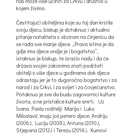
nas može više učiniti za Crkvu i društvo u
kojem živimo.
Čestitajući obiteljima koje su taj dan krstile
svoju djecu, biskup je dotaknuo i aktualno
pitanje nataliteta s obzirom na činjenicu da
se rađa sve manje djece. „Prava istina je da
gdje ima djece ondje je i bogatstvo“,
istaknuo je biskup, te izrazio nadu i da će
država svojim zakonima znati podržati
obitelji s više djece u godinama dok djeca
odrastaju jer je to dugoročno bogatstvo i za
narod i za Crkvi, i za svijet i za čovječanstvo.
Potaknuo je sve da budu zagovornici kulture
života, a ne pristalice kulture smrti. Uz
Ivana Pavla roditelji Marija i Luko
Miloslavić imaju još petero djece: Andriju
(2006.), Luciju (2008.), Antuna (2010.),
Stjepana (2012.) i Terezu (2014.). Kumovi