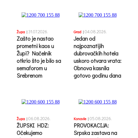
31.07.2026.
04.08.2026.
Župa
|
Grad
|
Zašto je nastao
Jedan od
prometni kaos u
najpoznatijih
Župi? Načelnik
dubrovačkih hotela
otkrio što je bilo sa
uskoro otvara vrata:
semaforom u
Obnova kasnila
Srebrenom
gotovo godinu dana
06.08.2026.
05.08.2026.
Župa
|
Konavle
|
ŽUPSKI HDZ:
PROVOKACIJA:
Očekujemo
Srpska zastava na