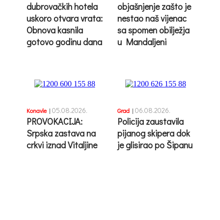
dubrovačkih hotela
objašnjenje zašto je
uskoro otvara vrata:
nestao naš vijenac
Obnova kasnila
sa spomen obilježja
gotovo godinu dana
u Mandaljeni
05.08.2026.
06.08.2026.
Konavle
|
Grad
|
PROVOKACIJA:
Policija zaustavila
Srpska zastava na
pijanog skipera dok
crkvi iznad Vitaljine
je glisirao po Šipanu