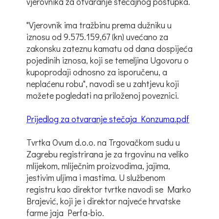
vjerovnika za otvaranje stečajnog postupka.
"Vjerovnik ima tražbinu prema dužniku u
iznosu od 9.575.159,67 (kn) uvećano za
zakonsku zateznu kamatu od dana dospijeća
pojedinih iznosa, koji se temeljina Ugovoru o
kupoprodaji odnosno za isporučenu, a
neplaćenu robu", navodi se u zahtjevu koji
možete pogledati na priloženoj poveznici.
Prijedlog za otvaranje stečaja Konzuma.pdf
Tvrtka Ovum d.o.o. na Trgovačkom sudu u
Zagrebu registrirana je za trgovinu na veliko
mlijekom, mliječnim proizvodima, jajima,
jestivim uljima i mastima. U službenom
registru kao direktor tvrtke navodi se Marko
Brajević, koji je i direktor najveće hrvatske
farme jaja Perfa-bio.