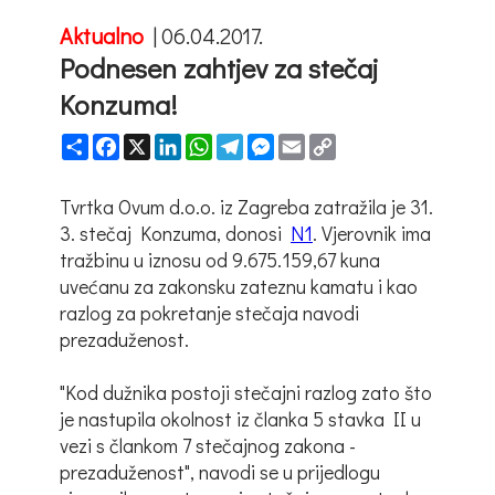
Aktualno
|
06.04.2017.
Podnesen zahtjev za stečaj
Konzuma!
Share
Facebook
X
LinkedIn
WhatsApp
Telegram
Messenger
Email
Copy
Link
Tvrtka Ovum d.o.o. iz Zagreba zatražila je 31.
3. stečaj Konzuma, donosi
N1
. Vjerovnik ima
tražbinu u iznosu od 9.675.159,67 kuna
uvećanu za zakonsku zateznu kamatu i kao
razlog za pokretanje stečaja navodi
prezaduženost.
"Kod dužnika postoji stečajni razlog zato što
je nastupila okolnost iz članka 5 stavka II u
vezi s člankom 7 stečajnog zakona -
prezaduženost", navodi se u prijedlogu