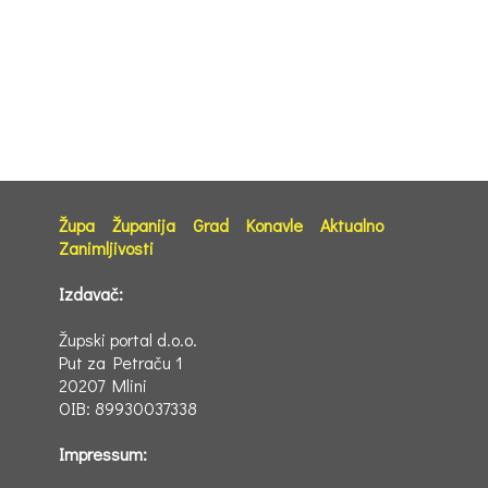
Župa
Županija
Grad
Konavle
Aktualno
Zanimljivosti
Izdavač:
Župski portal d.o.o.
Put za Petraču 1
20207 Mlini
OIB: 89930037338
Impressum: