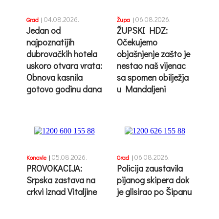
04.08.2026.
06.08.2026.
Grad
|
Župa
|
Jedan od
ŽUPSKI HDZ:
najpoznatijih
Očekujemo
dubrovačkih hotela
objašnjenje zašto je
uskoro otvara vrata:
nestao naš vijenac
Obnova kasnila
sa spomen obilježja
gotovo godinu dana
u Mandaljeni
05.08.2026.
06.08.2026.
Konavle
|
Grad
|
PROVOKACIJA:
Policija zaustavila
Srpska zastava na
pijanog skipera dok
crkvi iznad Vitaljine
je glisirao po Šipanu