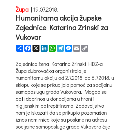
Župa
|
19.07.2018.
Humanitarna akcija župske
Zajednice Katarina Zrinski za
Vukovar
Share
Facebook
X
LinkedIn
WhatsApp
Telegram
Messenger
Email
Copy
Link
Zajednica žena Katarina Zrinski HDZ-a
Župa dubrovačka organizirala je
humanitarnu akciju od 2.7.2018. do 6.7.2018. u
sklopu koje se prikupljala pomoć za socijalnu
samoposlugu grada Vukovara. Mogao se
dati doprinos u donacijama u hrani i
higijenskim potrepštinama. Zadovoljstvo
nam je iskazati da se prikupio pozamašan
iznos namirnica koje su poslane na adresu
socijalne samoposluge grada Vukovara čije