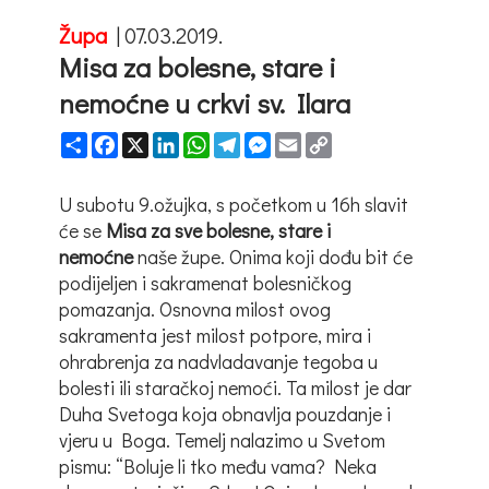
Župa
|
07.03.2019.
Misa za bolesne, stare i
nemoćne u crkvi sv. Ilara
Share
Facebook
X
LinkedIn
WhatsApp
Telegram
Messenger
Email
Copy
Link
U subotu 9.ožujka, s početkom u 16h slavit
će se
Misa za sve bolesne, stare i
nemoćne
naše župe. Onima koji dođu bit će
podijeljen i sakramenat bolesničkog
pomazanja. Osnovna milost ovog
sakramenta jest milost potpore, mira i
ohrabrenja za nadvladavanje tegoba u
bolesti ili staračkoj nemoći. Ta milost je dar
Duha Svetoga koja obnavlja pouzdanje i
vjeru u Boga. Temelj nalazimo u Svetom
pismu: “Boluje li tko među vama? Neka