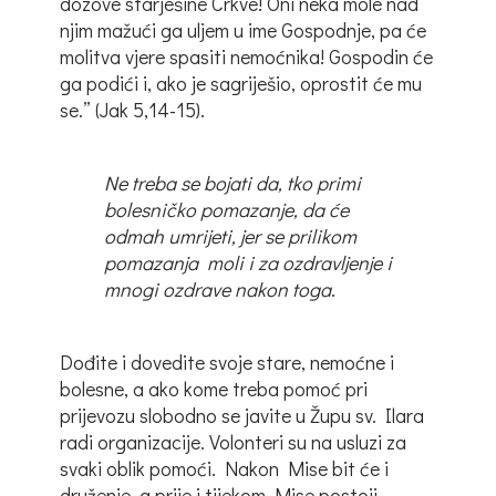
dozove starješine Crkve! Oni neka mole nad
njim mažući ga uljem u ime Gospodnje, pa će
molitva vjere spasiti nemoćnika! Gospodin će
ga podići i, ako je sagriješio, oprostit će mu
se.” (Jak 5,14-15).
Ne treba se bojati da, tko primi
bolesničko pomazanje, da će
odmah umrijeti, jer se prilikom
pomazanja moli i za ozdravljenje i
mnogi ozdrave nakon toga
.
Dođite i dovedite svoje stare, nemoćne i
bolesne, a ako kome treba pomoć pri
prijevozu slobodno se javite u Župu sv. Ilara
radi organizacije. Volonteri su na usluzi za
svaki oblik pomoći. Nakon Mise bit će i
druženje, a prije i tijekom Mise postoji