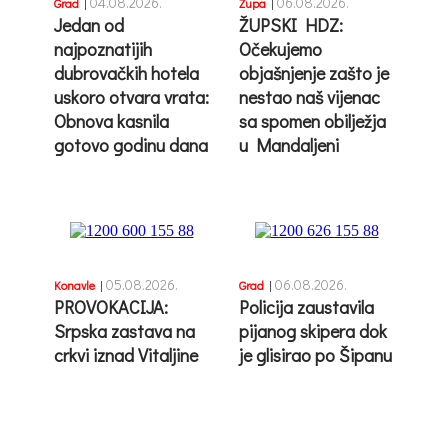
04.08.2026.
06.08.2026.
Grad
|
Župa
|
Jedan od
ŽUPSKI HDZ:
najpoznatijih
Očekujemo
dubrovačkih hotela
objašnjenje zašto je
uskoro otvara vrata:
nestao naš vijenac
Obnova kasnila
sa spomen obilježja
gotovo godinu dana
u Mandaljeni
05.08.2026.
06.08.2026.
Konavle
|
Grad
|
PROVOKACIJA:
Policija zaustavila
Srpska zastava na
pijanog skipera dok
crkvi iznad Vitaljine
je glisirao po Šipanu