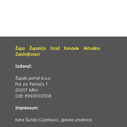
Župa
Županija
Grad
Konavle
Aktualno
Zanimljivosti
Izdavač:
Župski portal d.o.o.
Put za Petraču 1
20207 Mlini
OIB: 89930037338
Impressum:
Kate Šutalo Cvjetković, glavna urednica