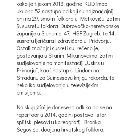
kako je tijekom 2013. godine KUD imao
ukupno 52 nastupa od koji su najznačajniji
oni na 29. smotri folklora u Metkoviću, zatim
9. susretu folklora Dubrovačko-neretvanske
županije u Slanome, 47. HSF Zagreb, te 14.
susretu ljeričara i zdravičara u Pridvorju.
Ostali značajni susreti su, rečeno je,
gostovanja u Starim Mikanovcima, zatim
sudjelovanje na manifestaciji „Uskrs u
Primorju“, kao i nastup s Linđom na
Stradunu za Guinessovu knjigu rekorda, te
nekoliko sudjelovanja u televizijskim
emisijama.
Na skupštini je donesena odluka da se na
repertoar u 2014. godini postave i stari
splitski plesovi u koreografiji Branka
Šegovića, doajena hrvatskog folklora.