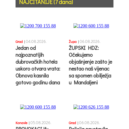
NAJČITANIJE (7 dana)
04.08.2026.
06.08.2026.
Grad
|
Župa
|
Jedan od
ŽUPSKI HDZ:
najpoznatijih
Očekujemo
dubrovačkih hotela
objašnjenje zašto je
uskoro otvara vrata:
nestao naš vijenac
Obnova kasnila
sa spomen obilježja
gotovo godinu dana
u Mandaljeni
05.08.2026.
06.08.2026.
Konavle
|
Grad
|