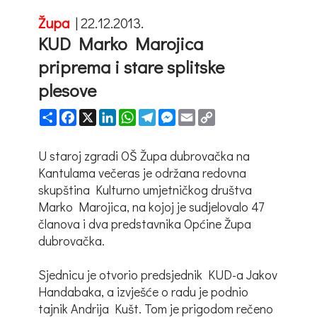
Župa
|
22.12.2013.
KUD Marko Marojica
priprema i stare splitske
plesove
Share
Facebook
X
LinkedIn
WhatsApp
Telegram
Messenger
Email
Copy
Link
U staroj zgradi OŠ Župa dubrovačka na
Kantulama večeras je održana redovna
skupština Kulturno umjetničkog društva
Marko Marojica, na kojoj je sudjelovalo 47
članova i dva predstavnika Općine Župa
dubrovačka.
Sjednicu je otvorio predsjednik KUD-a Jakov
Handabaka, a izvješće o radu je podnio
tajnik Andrija Kušt. Tom je prigodom rečeno