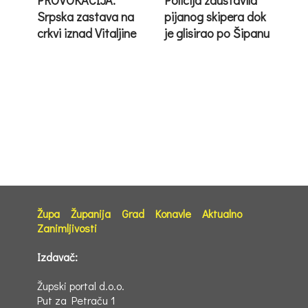
PROVOKACIJA:
Policija zaustavila
Srpska zastava na
pijanog skipera dok
crkvi iznad Vitaljine
je glisirao po Šipanu
Župa
Županija
Grad
Konavle
Aktualno
Zanimljivosti
Izdavač:
Župski portal d.o.o.
Put za Petraču 1