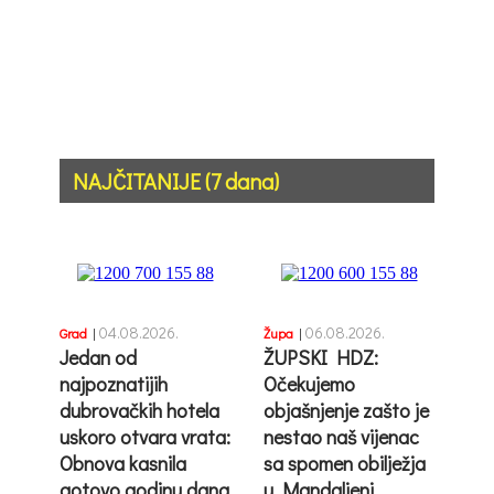
NAJČITANIJE (7 dana)
04.08.2026.
06.08.2026.
Grad
|
Župa
|
Jedan od
ŽUPSKI HDZ:
najpoznatijih
Očekujemo
dubrovačkih hotela
objašnjenje zašto je
uskoro otvara vrata:
nestao naš vijenac
Obnova kasnila
sa spomen obilježja
gotovo godinu dana
u Mandaljeni