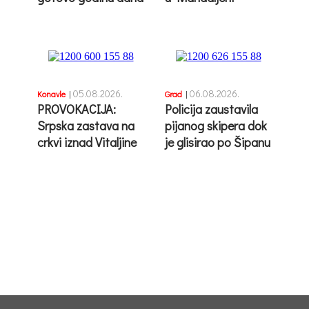
05.08.2026.
06.08.2026.
Konavle
|
Grad
|
PROVOKACIJA:
Policija zaustavila
Srpska zastava na
pijanog skipera dok
crkvi iznad Vitaljine
je glisirao po Šipanu