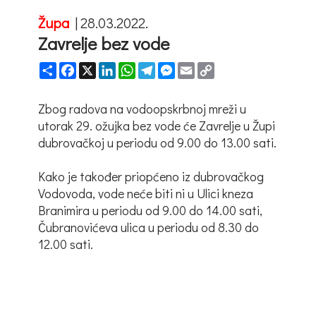
Župa
|
28.03.2022.
Zavrelje bez vode
Share
Facebook
X
LinkedIn
WhatsApp
Telegram
Messenger
Email
Copy
Link
Zbog radova na vodoopskrbnoj mreži u
utorak 29. ožujka bez vode će Zavrelje u Župi
dubrovačkoj u periodu od 9.00 do 13.00 sati.
Kako je također priopćeno iz dubrovačkog
Vodovoda, vode neće biti ni u Ulici kneza
Branimira u periodu od 9.00 do 14.00 sati,
Čubranovićeva ulica u periodu od 8.30 do
12.00 sati.