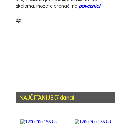
školama, možete pronaći na
poveznici.
žp
NAJČITANIJE (7 dana)