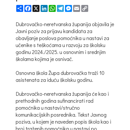
Share
Facebook
X
LinkedIn
WhatsApp
Telegram
Messenger
Email
Copy
Link
Dubrovačko-neretvanska županija objavila je
Javni poziv za prijavu kandidata za
obavljanje poslova pomoćnika u nastavi za
učenike s teškoćama u razvoju za školsku
godinu 2024./2025. u osnovnim i srednjim
školama kojima je osnivač.
Osnovna škola Župa dubrovačka traži 10
asistenata za iduću školsku godinu.
Dubrovačko-neretvanska županija će kao i
prethodnih godina sufinancirati rad
pomoćnika u nastavi/stručno
komunikacijskih posrednika. Tekst Javnog
poziva, u kojem je naveden popis škola kao i
broj traženih pomoćnika u nastavi po