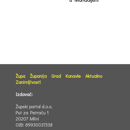
Župa
Županija
Grad
Konavle
Aktualno
Zanimljivosti
Izdavač:
Župski portal d.o.o.
Put za Petraču 1
20207 Mlini
OIB: 89930037338