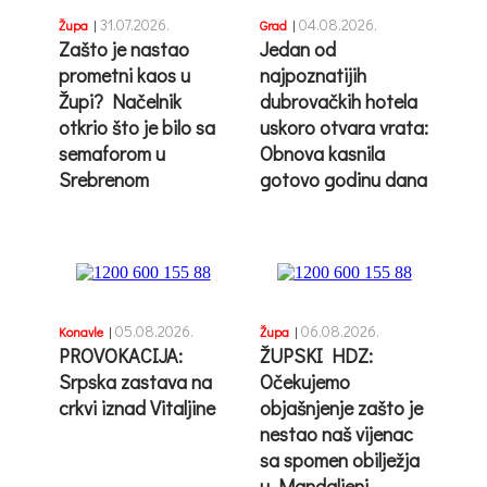
31.07.2026.
04.08.2026.
Župa
|
Grad
|
Zašto je nastao
Jedan od
prometni kaos u
najpoznatijih
Župi? Načelnik
dubrovačkih hotela
otkrio što je bilo sa
uskoro otvara vrata:
semaforom u
Obnova kasnila
Srebrenom
gotovo godinu dana
05.08.2026.
06.08.2026.
Konavle
|
Župa
|
PROVOKACIJA:
ŽUPSKI HDZ:
Srpska zastava na
Očekujemo
crkvi iznad Vitaljine
objašnjenje zašto je
nestao naš vijenac
sa spomen obilježja
u Mandaljeni