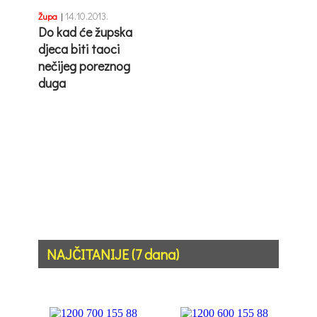
14.10.2013.
Župa
|
Do kad će župska
djeca biti taoci
nečijeg poreznog
duga
NAJČITANIJE (7 dana)