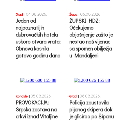
04.08.2026.
06.08.2026.
Grad
|
Župa
|
Jedan od
ŽUPSKI HDZ:
najpoznatijih
Očekujemo
dubrovačkih hotela
objašnjenje zašto je
uskoro otvara vrata:
nestao naš vijenac
Obnova kasnila
sa spomen obilježja
gotovo godinu dana
u Mandaljeni
05.08.2026.
06.08.2026.
Konavle
|
Grad
|
PROVOKACIJA:
Policija zaustavila
Srpska zastava na
pijanog skipera dok
crkvi iznad Vitaljine
je glisirao po Šipanu