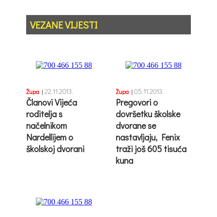
VEZANE VIJESTI
22.11.2013.
05.11.2013.
Župa
|
Župa
|
Članovi Vijeća
Pregovori o
roditelja s
dovršetku školske
načelnikom
dvorane se
Nardellijem o
nastavljaju, Fenix
školskoj dvorani
traži još 605 tisuća
kuna