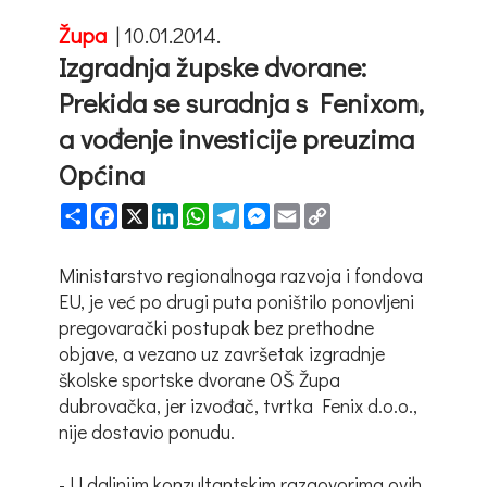
Župa
|
10.01.2014.
Izgradnja župske dvorane:
Prekida se suradnja s Fenixom,
a vođenje investicije preuzima
Općina
Share
Facebook
X
LinkedIn
WhatsApp
Telegram
Messenger
Email
Copy
Link
Ministarstvo regionalnoga razvoja i fondova
EU, je već po drugi puta poništilo ponovljeni
pregovarački postupak bez prethodne
objave, a vezano uz završetak izgradnje
školske sportske dvorane OŠ Župa
dubrovačka, jer izvođač, tvrtka Fenix d.o.o.,
nije dostavio ponudu.
- U daljnjim konzultantskim razgovorima ovih