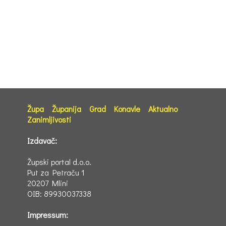
Župa
Županija
Grad
Konavle
Aktualno
Zanimljivosti
Izdavač:
Župski portal d.o.o.
Put za Petraču 1
20207 Mlini
OIB: 89930037338
Impressum: