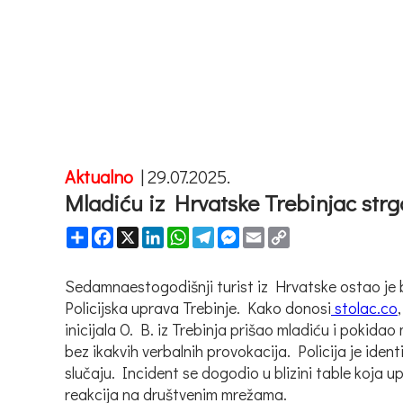
Aktualno
|
29.07.2025.
Mladiću iz Hrvatske Trebinjac str
Share
Facebook
X
LinkedIn
WhatsApp
Telegram
Messenger
Email
Copy
Link
Sedamnaestogodišnji turist iz Hrvatske ostao je b
Policijska uprava Trebinje. Kako donosi
stolac.co
inicijala O. B. iz Trebinja prišao mladiću i poki
bez ikakvih verbalnih provokacija. Policija je iden
slučaju. Incident se dogodio u blizini table koja 
reakcija na društvenim mrežama.