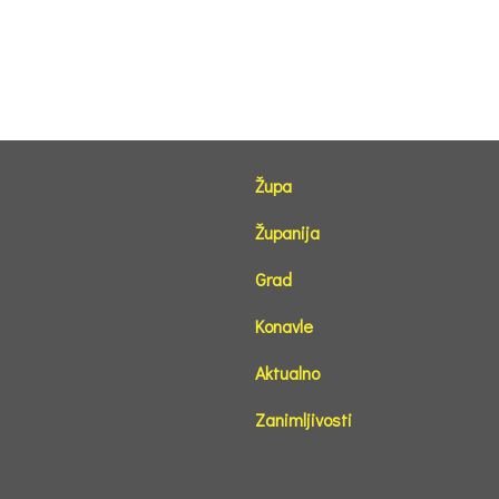
Župa
Županija
Grad
Konavle
Aktualno
Zanimljivosti