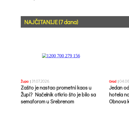
NAJČITANIJE (7 dana)
31.07.2026.
04.08
Župa
|
Grad
|
Zašto je nastao prometni kaos u
Jedan od
Župi? Načelnik otkrio što je bilo sa
hotela n
semaforom u Srebrenom
Obnova k