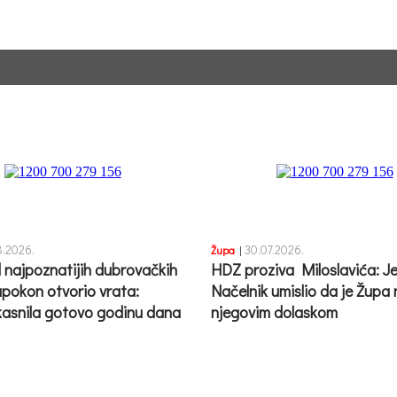
.2026.
30.07.2026.
Župa
|
 najpoznatijih dubrovačkih
HDZ proziva Miloslavića: Je 
apokon otvorio vrata:
Načelnik umislio da je Župa
asnila gotovo godinu dana
njegovim dolaskom