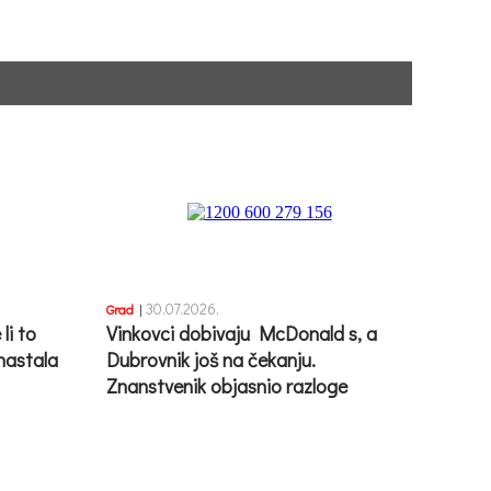
30.07.2026.
Grad
|
li to
Vinkovci dobivaju McDonald s, a
 nastala
Dubrovnik još na čekanju.
Znanstvenik objasnio razloge