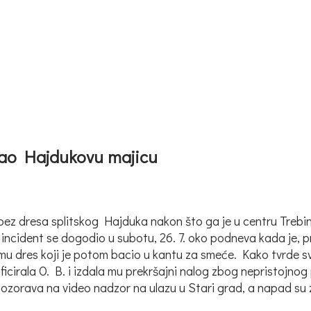
gao Hajdukovu majicu
ez dresa splitskog Hajduka nakon što ga je u centru Trebinja
, incident se dogodio u subotu, 26. 7. oko podneva kada je
dao mu dres koji je potom bacio u kantu za smeće. Kako tvrde
tificirala O. B. i izdala mu prekršajni nalog zbog nepristoj
upozorava na video nadzor na ulazu u Stari grad, a napad su z