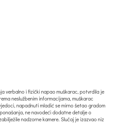
 verbalno i fizički napao muškarac, potvrdila je
, prema neslužbenim informacijama, muškarac
 svjedoci, napadnuti mladić se mirno šetao gradom
nog ponašanja, ne navodeći dodatne detalje o
abilježile nadzorne kamere. Slučaj je izazvao niz