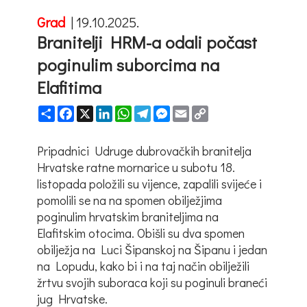
Grad
|
19.10.2025.
Branitelji HRM-a odali počast
poginulim suborcima na
Elafitima
Share
Facebook
X
LinkedIn
WhatsApp
Telegram
Messenger
Email
Copy
Link
Pripadnici Udruge dubrovačkih branitelja
Hrvatske ratne mornarice u subotu 18.
listopada položili su vijence, zapalili svijeće i
pomolili se na na spomen obilježjima
poginulim hrvatskim braniteljima na
Elafitskim otocima. Obišli su dva spomen
obilježja na Luci Šipanskoj na Šipanu i jedan
na Lopudu, kako bi i na taj način obilježili
žrtvu svojih suboraca koji su poginuli braneći
jug Hrvatske.