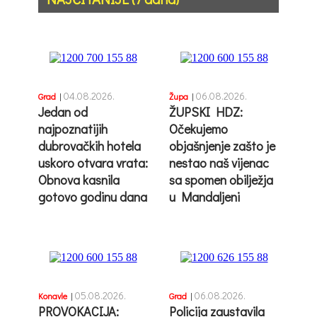
04.08.2026.
06.08.2026.
Grad
|
Župa
|
Jedan od
ŽUPSKI HDZ:
najpoznatijih
Očekujemo
dubrovačkih hotela
objašnjenje zašto je
uskoro otvara vrata:
nestao naš vijenac
Obnova kasnila
sa spomen obilježja
gotovo godinu dana
u Mandaljeni
05.08.2026.
06.08.2026.
Konavle
|
Grad
|
PROVOKACIJA:
Policija zaustavila