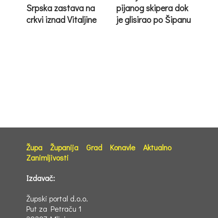
Srpska zastava na
pijanog skipera dok
crkvi iznad Vitaljine
je glisirao po Šipanu
Župa
Županija
Grad
Konavle
Aktualno
Zanimljivosti
Izdavač:
Župski portal d.o.o.
Put za Petraču 1