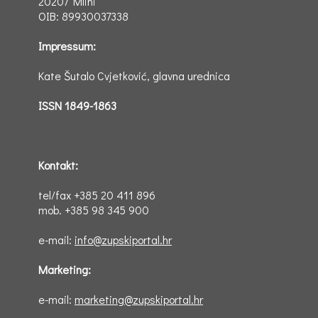
20207 Mlini
OIB: 89930037338
Impressum:
Kate Šutalo Cvjetković, glavna urednica
ISSN 1849-1863
Kontakt:
tel/fax +385 20 411 896
mob. +385 98 345 900
e-mail:
info@zupskiportal.hr
Marketing:
e-mail:
marketing@zupskiportal.hr