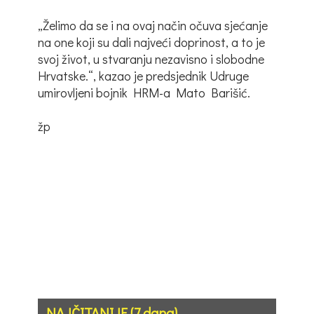
„Želimo da se i na ovaj način očuva sjećanje
na one koji su dali najveći doprinost, a to je
svoj život, u stvaranju nezavisno i slobodne
Hrvatske.“, kazao je predsjednik Udruge
umirovljeni bojnik HRM-a Mato Barišić.
žp
NAJČITANIJE (7 dana)