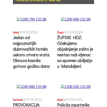
04.08.2026.
06.08.2026.
Grad
|
Župa
|
Jedan od
ŽUPSKI HDZ:
najpoznatijih
Očekujemo
dubrovačkih hotela
objašnjenje zašto je
uskoro otvara vrata:
nestao naš vijenac
Obnova kasnila
sa spomen obilježja
gotovo godinu dana
u Mandaljeni
05.08.2026.
06.08.2026.
Konavle
|
Grad
|
PROVOKACIJA:
Policija zaustavila