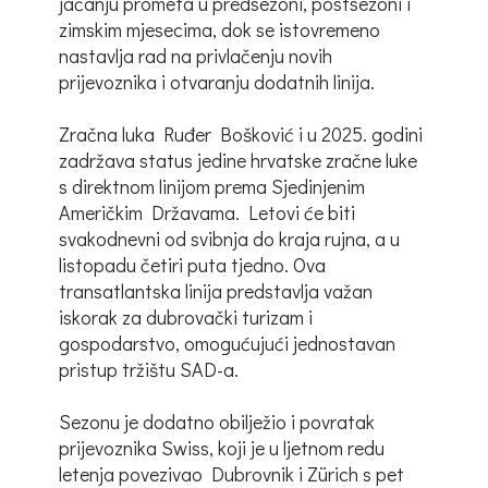
jačanju prometa u predsezoni, postsezoni i
zimskim mjesecima, dok se istovremeno
nastavlja rad na privlačenju novih
prijevoznika i otvaranju dodatnih linija.
Zračna luka Ruđer Bošković i u 2025. godini
zadržava status jedine hrvatske zračne luke
s direktnom linijom prema Sjedinjenim
Američkim Državama. Letovi će biti
svakodnevni od svibnja do kraja rujna, a u
listopadu četiri puta tjedno. Ova
transatlantska linija predstavlja važan
iskorak za dubrovački turizam i
gospodarstvo, omogućujući jednostavan
pristup tržištu SAD-a.
Sezonu je dodatno obilježio i povratak
prijevoznika Swiss, koji je u ljetnom redu
letenja povezivao Dubrovnik i Zürich s pet