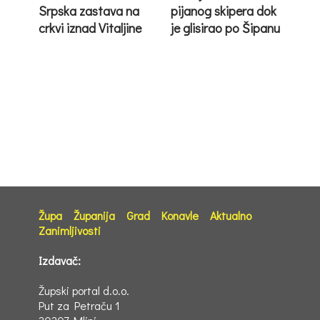
Srpska zastava na
pijanog skipera dok
crkvi iznad Vitaljine
je glisirao po Šipanu
Župa
Županija
Grad
Konavle
Aktualno
Zanimljivosti
Izdavač:
Župski portal d.o.o.
Put za Petraču 1