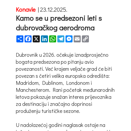
Konavle
|
23.12.2025.
Kamo se u predsezoni leti s
dubrovačkog aerodroma
Share
Facebook
X
LinkedIn
WhatsApp
Telegram
Messenger
Email
Copy
Link
Dubrovnik u 2026. očekuje iznadprosječno
bogata predsezona po pitanju avio
povezanosti. Već krajem veljače grad će biti
povezan s četiri velika europska odredišta:
Madridom, Dublinom, Londonom i
Manchesterom. Rani početak međunarodnih
letova pokazuje snažan interes prijevoznika
za destinaciju i značajno doprinosi
produženju turističke sezone.
U nadolazećoj godini naglasak ostaje na