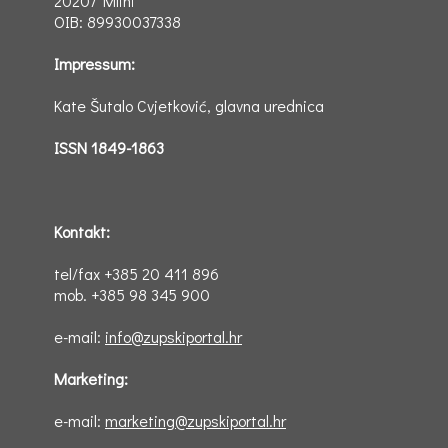
20207 Mlini
OIB: 89930037338
Impressum:
Kate Šutalo Cvjetković, glavna urednica
ISSN 1849-1863
Kontakt:
tel/fax +385 20 411 896
mob. +385 98 345 900
e-mail:
info@zupskiportal.hr
Marketing:
e-mail:
marketing@zupskiportal.hr