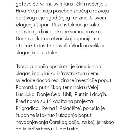
gotovo četvrtinu svih turističkih noćenja u
Hrvatskoj i imaju poseban značaj u razvoju
održivog i cjelogodišnjeg turizma. U svom
izlaganju župan Pezo istaknuo je kako
polovica jedinica lokalne samouprave u
Dubrovačko-neretvanskoj županiji ima
otočni status te zahvalio Vladi na velikim
ulaganjima u otoke.
‘Naša županija apsolutni je šampion po
ulaganjima u lučku infrastrukturu čemu
svjedoče dosad realizirane investicije poput
Pomorsko-putničkog terminala u Veloj
Luci,luka Donje Čelo, Ubli, Puntin i drugih.
Pred nama su tri kapitalna projekta-
Prigradica, Perna i Polačište’, poručio je
župan te istaknuo i ulaganja poput
navodnjavanja Čarskog polja, za koji je rekao
da je jedinstven u Hrvatsskoj,