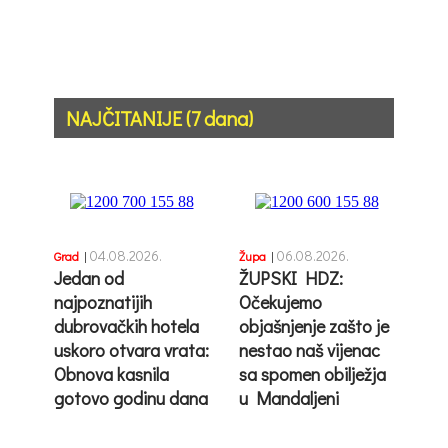
NAJČITANIJE (7 dana)
04.08.2026.
06.08.2026.
Grad
|
Župa
|
Jedan od
ŽUPSKI HDZ:
najpoznatijih
Očekujemo
dubrovačkih hotela
objašnjenje zašto je
uskoro otvara vrata:
nestao naš vijenac
Obnova kasnila
sa spomen obilježja
gotovo godinu dana
u Mandaljeni