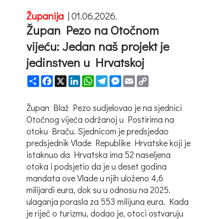
Županija
|
01.06.2026.
Župan Pezo na Otočnom
vijeću: Jedan naš projekt je
jedinstven u Hrvatskoj
Share
Facebook
X
LinkedIn
WhatsApp
Telegram
Messenger
Email
Copy
Link
Župan Blaž Pezo sudjelovao je na sjednici
Otočnog vijeća održanoj u Postirima na
otoku Braču. Sjednicom je predsjedao
predsjednik Vlade Republike Hrvatske koji je
istaknuo da Hrvatska ima 52 naseljena
otoka i podsjetio da je u deset godina
mandata ove Vlade u njih uloženo 4,6
milijardi eura, dok su u odnosu na 2025.
ulaganja porasla za 553 milijuna eura. Kada
je riječ o turizmu, dodao je, otoci ostvaruju