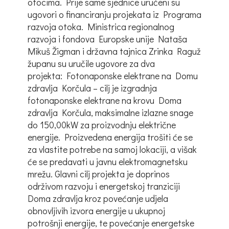
otocima. Prije same sjednice uručeni su
ugovori o financiranju projekata iz Programa
razvoja otoka. Ministrica regionalnog
razvoja i fondova Europske unije Nataša
Mikuš Žigman i državna tajnica Zrinka Raguž
županu su uručile ugovore za dva
projekta: Fotonaponske elektrane na Domu
zdravlja Korčula – cilj je izgradnja
fotonaponske elektrane na krovu Doma
zdravlja Korčula, maksimalne izlazne snage
do 150,00kW za proizvodnju električne
energije. Proizvedena energija trošiti će se
za vlastite potrebe na samoj lokaciji, a višak
će se predavati u javnu elektromagnetsku
mrežu. Glavni cilj projekta je doprinos
održivom razvoju i energetskoj tranziciji
Doma zdravlja kroz povećanje udjela
obnovljivih izvora energije u ukupnoj
potrošnji energije, te povećanje energetske