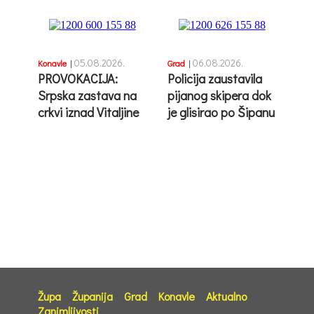
05.08.2026.
06.08.2026.
Konavle
|
Grad
|
PROVOKACIJA:
Policija zaustavila
Srpska zastava na
pijanog skipera dok
crkvi iznad Vitaljine
je glisirao po Šipanu
Župa
Županija
Grad
Konavle
Aktualno
Zanimljivosti