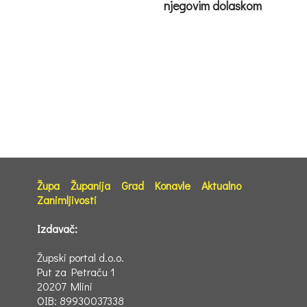
njegovim dolaskom
Župa
Županija
Grad
Konavle
Aktualno
Zanimljivosti
Izdavač:
Župski portal d.o.o.
Put za Petraču 1
20207 Mlini
OIB: 89930037338