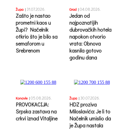
31.07.2026.
04.08.2026.
Župa
|
Grad
|
Zašto je nastao
Jedan od
prometni kaos u
najpoznatijih
Župi? Načelnik
dubrovačkih hotela
otkrio što je bilo sa
napokon otvorio
semaforom u
vrata: Obnova
Srebrenom
kasnila gotovo
godinu dana
05.08.2026.
30.07.2026.
Konavle
|
Župa
|
PROVOKACIJA:
HDZ proziva
Srpska zastava na
Miloslavića: Je li to
crkvi iznad Vitaljine
Načelnik umislio da
je Župa nastala