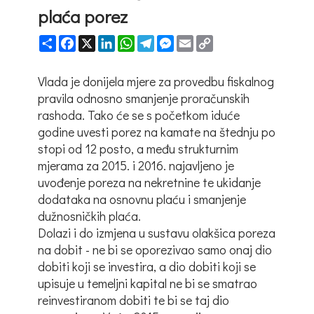
plaća porez
Share
Facebook
X
LinkedIn
WhatsApp
Telegram
Messenger
Email
Copy
Link
Vlada je donijela mjere za provedbu fiskalnog
pravila odnosno smanjenje proračunskih
rashoda. Tako će se s početkom iduće
godine uvesti porez na kamate na štednju po
stopi od 12 posto, a među strukturnim
mjerama za 2015. i 2016. najavljeno je
uvođenje poreza na nekretnine te ukidanje
dodataka na osnovnu plaću i smanjenje
dužnosničkih plaća.
Dolazi i do izmjena u sustavu olakšica poreza
na dobit - ne bi se oporezivao samo onaj dio
dobiti koji se investira, a dio dobiti koji se
upisuje u temeljni kapital ne bi se smatrao
reinvestiranom dobiti te bi se taj dio