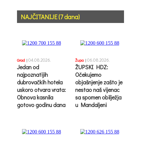
NAJČITANIJE (7 dana)
04.08.2026.
06.08.2026.
Grad
|
Župa
|
Jedan od
ŽUPSKI HDZ:
najpoznatijih
Očekujemo
dubrovačkih hotela
objašnjenje zašto je
uskoro otvara vrata:
nestao naš vijenac
Obnova kasnila
sa spomen obilježja
gotovo godinu dana
u Mandaljeni