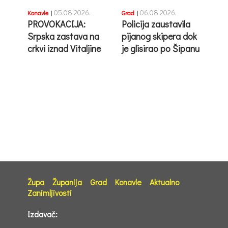
05.08.2026.
06.08.2026.
Konavle
|
Grad
|
PROVOKACIJA:
Policija zaustavila
Srpska zastava na
pijanog skipera dok
crkvi iznad Vitaljine
je glisirao po Šipanu
Župa
Županija
Grad
Konavle
Aktualno
Zanimljivosti
Izdavač: