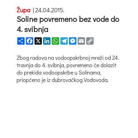
Župa
|
24.04.2015.
Soline povremeno bez vode do
4. svibnja
Share
Facebook
X
LinkedIn
WhatsApp
Telegram
Messenger
Email
Copy
Link
Zbog radova na vodoopskrbnoj mreži od 24.
travnja do 4. svibnja, povremeno će dolazit
do prekida vodoopskrbe u Solinama,
priopćeno je iz dubrovačkog Vodovoda.