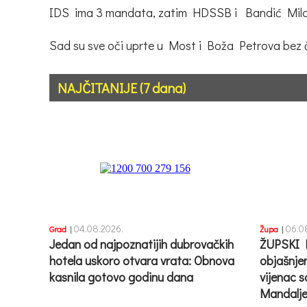
IDS ima 3 mandata, zatim HDSSB i Bandić Milan 3
Sad su sve oči uprte u Most i Boža Petrova bez či
NAJČITANIJE (7 dana)
04.08.2026.
06.0
Grad
|
Župa
|
Jedan od najpoznatijih dubrovačkih
ŽUPSKI 
hotela uskoro otvara vrata: Obnova
objašnje
kasnila gotovo godinu dana
vijenac s
Mandalje