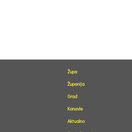
Župa
Županija
Grad
Konavle
Aktualno