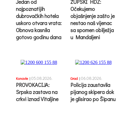
Jedan od
ŽUPSKI HDZ:
najpoznatijih
Očekujemo
dubrovačkih hotela
objašnjenje zašto je
uskoro otvara vrata:
nestao naš vijenac
Obnova kasnila
sa spomen obilježja
gotovo godinu dana
u Mandaljeni
05.08.2026.
06.08.2026.
Konavle
|
Grad
|
PROVOKACIJA:
Policija zaustavila
Srpska zastava na
pijanog skipera dok
crkvi iznad Vitaljine
je glisirao po Šipanu