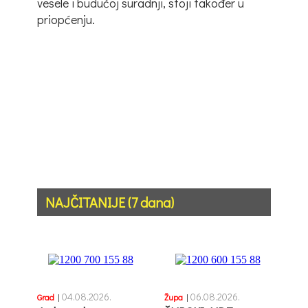
vesele i budućoj suradnji, stoji također u
priopćenju.
NAJČITANIJE (7 dana)
04.08.2026.
06.08.2026.
Grad
|
Župa
|