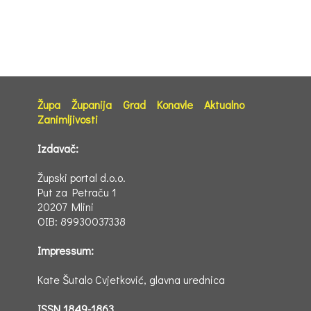
Župa
Županija
Grad
Konavle
Aktualno
Zanimljivosti
Izdavač:
Župski portal d.o.o.
Put za Petraču 1
20207 Mlini
OIB: 89930037338
Impressum:
Kate Šutalo Cvjetković, glavna urednica
ISSN 1849-1863