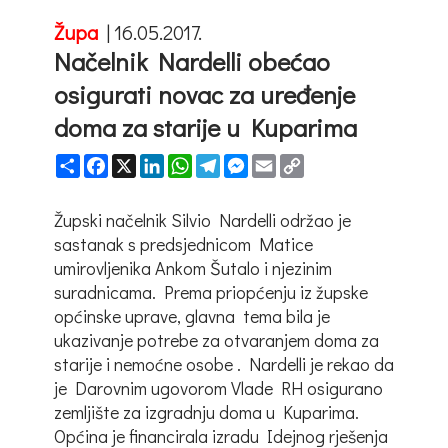
Župa
|
16.05.2017.
Načelnik Nardelli obećao
osigurati novac za uređenje
doma za starije u Kuparima
Share
Facebook
X
LinkedIn
WhatsApp
Telegram
Messenger
Email
Copy
Link
Župski načelnik Silvio Nardelli održao je
sastanak s predsjednicom Matice
umirovljenika Ankom Šutalo i njezinim
suradnicama. Prema priopćenju iz župske
općinske uprave, glavna tema bila je
ukazivanje potrebe za otvaranjem doma za
starije i nemoćne osobe . Nardelli je rekao da
je Darovnim ugovorom Vlade RH osigurano
zemljište za izgradnju doma u Kuparima.
Općina je financirala izradu Idejnog rješenja