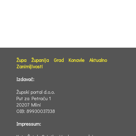
Župa
Županija
Grad
Konavle
Aktualno
Zanimljivosti
Izdavač:
Župski portal d.o.o.
Put za Petraču 1
20207 Mlini
OIB: 89930037338
Impressum: