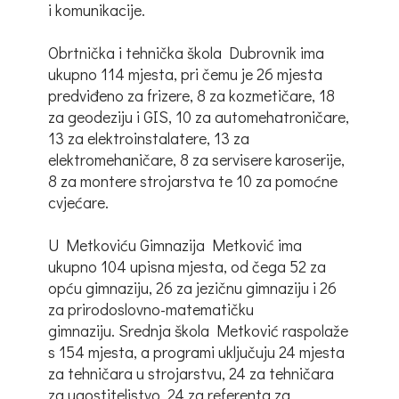
i komunikacije.
Obrtnička i tehnička škola Dubrovnik ima
ukupno 114 mjesta, pri čemu je 26 mjesta
predviđeno za frizere, 8 za kozmetičare, 18
za geodeziju i GIS, 10 za automehatroničare,
13 za elektroinstalatere, 13 za
elektromehaničare, 8 za servisere karoserije,
8 za montere strojarstva te 10 za pomoćne
cvjećare.
U Metkoviću Gimnazija Metković ima
ukupno 104 upisna mjesta, od čega 52 za
opću gimnaziju, 26 za jezičnu gimnaziju i 26
za prirodoslovno-matematičku
gimnaziju. Srednja škola Metković raspolaže
s 154 mjesta, a programi uključuju 24 mjesta
za tehničara u strojarstvu, 24 za tehničara
za ugostiteljstvo, 24 za referenta za