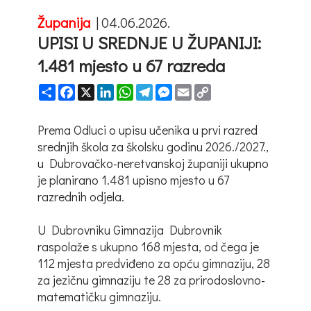
Županija
|
04.06.2026.
UPISI U SREDNJE U ŽUPANIJI:
1.481 mjesto u 67 razreda
Share
Facebook
X
LinkedIn
WhatsApp
Telegram
Messenger
Email
Copy
Link
Prema Odluci o upisu učenika u prvi razred
srednjih škola za školsku godinu 2026./2027.,
u Dubrovačko-neretvanskoj županiji ukupno
je planirano 1.481 upisno mjesto u 67
razrednih odjela.
U Dubrovniku Gimnazija Dubrovnik
raspolaže s ukupno 168 mjesta, od čega je
112 mjesta predviđeno za opću gimnaziju, 28
za jezičnu gimnaziju te 28 za prirodoslovno-
matematičku gimnaziju.