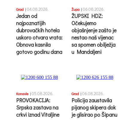
04.08.2026.
06.08.2026.
Grad
|
Župa
|
Jedan od
ŽUPSKI HDZ:
najpoznatijih
Očekujemo
dubrovačkih hotela
objašnjenje zašto je
uskoro otvara vrata:
nestao naš vijenac
Obnova kasnila
sa spomen obilježja
gotovo godinu dana
u Mandaljeni
05.08.2026.
06.08.2026.
Konavle
|
Grad
|
PROVOKACIJA:
Policija zaustavila
Srpska zastava na
pijanog skipera dok
crkvi iznad Vitaljine
je glisirao po Šipanu