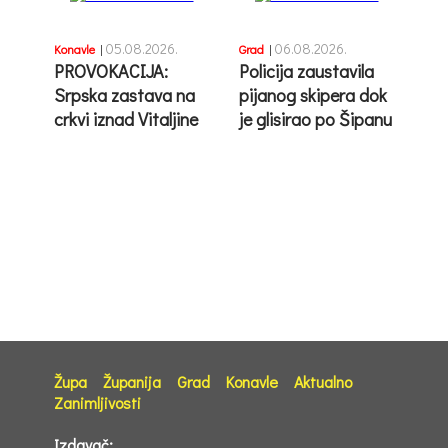
05.08.2026.
06.08.2026.
Konavle
|
Grad
|
PROVOKACIJA:
Policija zaustavila
Srpska zastava na
pijanog skipera dok
crkvi iznad Vitaljine
je glisirao po Šipanu
Župa
Županija
Grad
Konavle
Aktualno
Zanimljivosti
Izdavač: