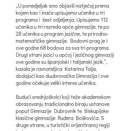
„U ponedjeljak smo objavili natječaj prema
kojem kao i inače upisujemo učenike u tri
programa i šest odjeljenja. Upisujemo 112
učenika u tri razreda opće gimnazije, te po
28 učenika u program jezične, te prirodno-
matematičke gimnazije. Bodovni prag je i
ove godne 68 bodova za sva tri programa.
Drugi strani jezici u općoj i jezičnog gimnaziji
ove godine su španjolski i talijanski jezik.“,
kazala je ravnateljica Katarina Tolja,
dodajući kao duubrovačka Gimnazija i ove
godine očekuje veliki interes učenika.
Budući srednjoškolci koji teže akademskom
obrazovanju tradicionalno biraju ustanove
poput Gimnazije Dubrovnik te Biskupijske
klasične gimnazije Ruđera Boškovića. S
druge strane, u turistički orijentiranoj regiji