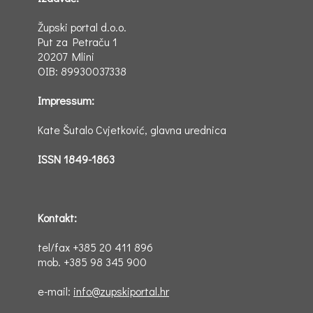
Župski portal d.o.o.
Put za Petraču 1
20207 Mlini
OIB: 89930037338
Impressum:
Kate Šutalo Cvjetković, glavna urednica
ISSN 1849-1863
Kontakt:
tel/fax +385 20 411 896
mob. +385 98 345 900
e-mail:
info@zupskiportal.hr