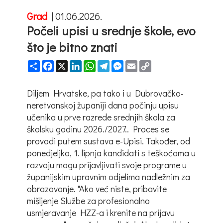
Grad
|
01.06.2026.
Počeli upisi u srednje škole, evo
što je bitno znati
Share
Facebook
X
LinkedIn
WhatsApp
Telegram
Messenger
Email
Copy
Link
Diljem Hrvatske, pa tako i u Dubrovačko-
neretvanskoj županiji dana počinju upisu
učenika u prve razrede srednjih škola za
školsku godinu 2026./2027.. Proces se
provodi putem sustava e-Upisi. Također, od
ponedjeljka, 1. lipnja kandidati s teškoćama u
razvoju mogu prijavljivati svoje programe u
županijskim upravnim odjelima nadležnim za
obrazovanje. "Ako već niste, pribavite
mišljenje Službe za profesionalno
usmjeravanje HZZ-a i krenite na prijavu