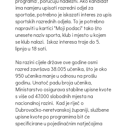
programa", poručuju nadležni. Ako kandidat
ima namjeru upisati razredni odjel za
sportaše, potrebno je iskazati interes za upis
sportskih razrednih odjela. To je potrebno
napraviti u kartici "Moji podaci" tako što
unesete naziv sporta, klub i mjesto u kojem
se klub nalazi. Iskaz interesa traje do 5.
lipnja u 18 sati.
Na razini cijele države ove godine osmi
razred završava 38.005 učenika, što je oko
950 učenika manje u odnosu na prošlu
godinu. Unatoč padu broja učenika,
Ministarstvo osigurava stabilne upisne kvote
s više od 47.000 slobodnih mjesta na
nacionalnoj razini. Kad je riječ o
Dubrovačko-neretvanskoj županiji, službene
upisne kvote po programima bit će
specificirane u pojedinačnim natječajima