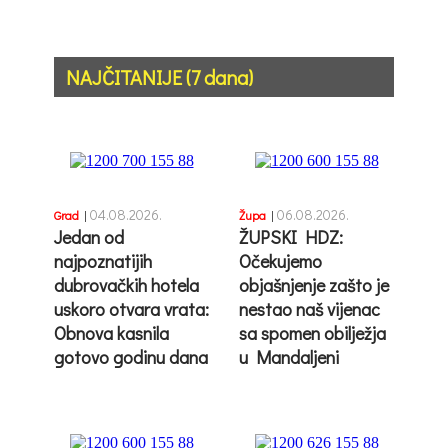
NAJČITANIJE (7 dana)
04.08.2026.
06.08.2026.
Grad
|
Župa
|
Jedan od
ŽUPSKI HDZ:
najpoznatijih
Očekujemo
dubrovačkih hotela
objašnjenje zašto je
uskoro otvara vrata:
nestao naš vijenac
Obnova kasnila
sa spomen obilježja
gotovo godinu dana
u Mandaljeni