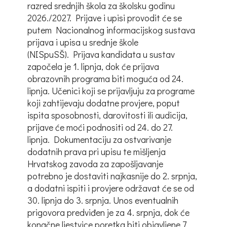
razred srednjih škola za školsku godinu
2026./2027. Prijave i upisi provodit će se
putem Nacionalnog informacijskog sustava
prijava i upisa u srednje škole
(NISpuSŠ). Prijava kandidata u sustav
započela je 1. lipnja, dok će prijava
obrazovnih programa biti moguća od 24.
lipnja. Učenici koji se prijavljuju za programe
koji zahtijevaju dodatne provjere, poput
ispita sposobnosti, darovitosti ili audicija,
prijave će moći podnositi od 24. do 27.
lipnja. Dokumentaciju za ostvarivanje
dodatnih prava pri upisu te mišljenja
Hrvatskog zavoda za zapošljavanje
potrebno je dostaviti najkasnije do 2. srpnja,
a dodatni ispiti i provjere održavat će se od
30. lipnja do 3. srpnja. Unos eventualnih
prigovora predviđen je za 4. srpnja, dok će
konačne ljestvice poretka biti objavljene 7.