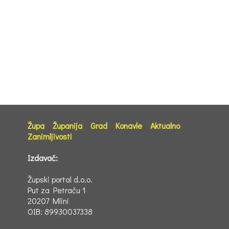
Župa
Županija
Grad
Konavle
Aktualno
Zanimljivosti
Izdavač:
Župski portal d.o.o.
Put za Petraču 1
20207 Mlini
OIB: 89930037338