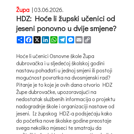
Župa
|
03.06.2026.
HDZ: Hoće li župski učenici od
jeseni ponovno u dvije smjene?
Share
Facebook
X
LinkedIn
WhatsApp
Telegram
Messenger
Email
Copy
Link
Hoće li učenici Osnovne škole Župa
dubrovačka i u sljedećoj školskoj godini
nastavu pohađati u jednoj smjeni ili postoji
mogućnost povratka na dvosmjenski rad?
Pitanje je to koje je ovih dana otvorio HDZ
Župe dubrovačke, upozoravajući na
nedostatak službenih informacija o projektu
nadogradnje škole i organizaciji nastave od
jeseni. Iz župskog HDZ-a podsjećaju kako
do početka nove školske godine preostaje
svega nekoliko mjeseci te smatraju da