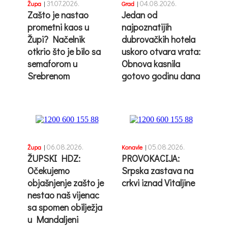
31.07.2026.
04.08.2026.
Župa
|
Grad
|
Zašto je nastao
Jedan od
prometni kaos u
najpoznatijih
Župi? Načelnik
dubrovačkih hotela
otkrio što je bilo sa
uskoro otvara vrata:
semaforom u
Obnova kasnila
Srebrenom
gotovo godinu dana
06.08.2026.
05.08.2026.
Župa
|
Konavle
|
ŽUPSKI HDZ:
PROVOKACIJA:
Očekujemo
Srpska zastava na
objašnjenje zašto je
crkvi iznad Vitaljine
nestao naš vijenac
sa spomen obilježja
u Mandaljeni