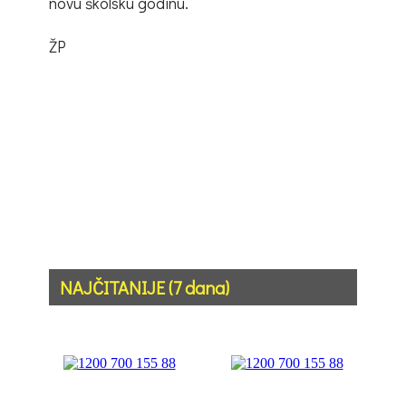
novu školsku godinu.
ŽP
NAJČITANIJE (7 dana)